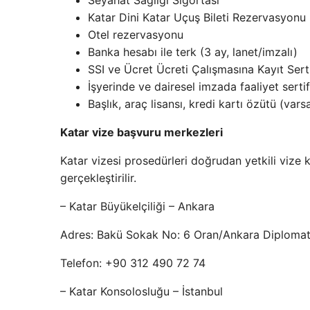
Seyahat Sağlığı Sigortası
Katar Dini Katar Uçuş Bileti Rezervasyonu
Otel rezervasyonu
Banka hesabı ile terk (3 ay, lanet/imzalı)
SSI ve Ücret Ücreti Çalışmasına Kayıt Sertif
İşyerinde ve dairesel imzada faaliyet sertifi
Başlık, araç lisansı, kredi kartı özütü (var
Katar vize başvuru merkezleri
Katar vizesi prosedürleri doğrudan yetkili vize 
gerçekleştirilir.
– Katar Büyükelçiliği – Ankara
Adres: Bakü Sokak No: 6 Oran/Ankara Diplomati
Telefon: +90 312 490 72 74
– Katar Konsolosluğu – İstanbul