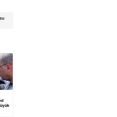
usu
ed
Büyük