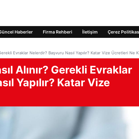
Güncel Haberler
Firma Rehberi
İletişim
Çerez Politikas
Gerekli Evraklar Nelerdir? Başvuru Nasıl Yapılır? Katar Vize Ücretleri Ne 
ıl Alınır? Gerekli Evraklar
ıl Yapılır? Katar Vize