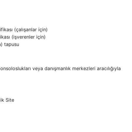
ikası (çalışanlar için)
kası (işverenler için)
sa) tapusu
konsoloslukları veya danışmanlık merkezleri aracılığıyla
k Site