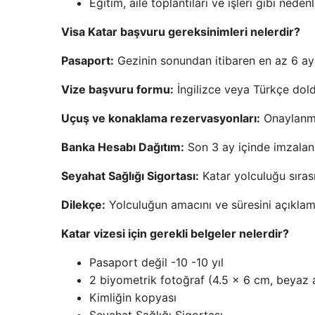
Eğitim, aile toplantıları ve işleri gibi ned
Visa Katar başvuru gereksinimleri nelerdir?
Pasaport:
Gezinin sonundan itibaren en az 6 ay 
Vize başvuru formu:
İngilizce veya Türkçe dold
Uçuş ve konaklama rezervasyonları:
Onaylanmış
Banka Hesabı Dağıtım:
Son 3 ay içinde imzalan
Seyahat Sağlığı Sigortası:
Katar yolculuğu sırası
Dilekçe:
Yolculuğun amacını ve süresini açıklamak
Katar vizesi için gerekli belgeler nelerdir?
Pasaport değil -10 -10 yıl
2 biyometrik fotoğraf (4.5 x 6 cm, beyaz 
Kimliğin kopyası