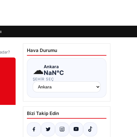
ı
Hava Durumu
Kadar?
☁
Ankara
NaN°C
ŞEHIR SEÇ
Bizi Takip Edin