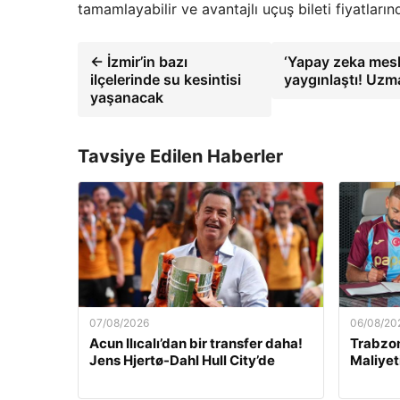
tamamlayabilir ve avantajlı uçuş bileti fiyatların
← İzmir’in bazı
‘Yapay zeka mesle
ilçelerinde su kesintisi
yaygınlaştı! Uzma
yaşanacak
Tavsiye Edilen Haberler
07/08/2026
06/08/20
Acun Ilıcalı’dan bir transfer daha!
Trabzon
Jens Hjertø-Dahl Hull City’de
Maliyet