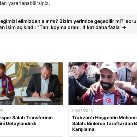
dan yararlanabilirsiniz.
ğimizi elimizden alır mı? Bizim yerimize geçebilir mi?’ sor
n isim açıkladı: “Tanı koyma oranı, 4 kat daha fazla’ →
26
05/08/2026
spor Salah Transferinin
Trabzon’a Hoşgeldin Moham
ini Detaylandırdı
Salah: Binlerce Taraftardan 
Karşılama