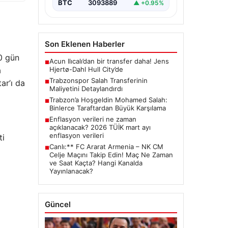
BTC
3093889
▲ +0.95%
Son Eklenen Haberler
80 gün
Acun Ilıcalı’dan bir transfer daha! Jens
■
Hjertø-Dahl Hull City’de
a
Trabzonspor Salah Transferinin
ar’ı da
■
Maliyetini Detaylandırdı
Trabzon’a Hoşgeldin Mohamed Salah:
■
Binlerce Taraftardan Büyük Karşılama
Enflasyon verileri ne zaman
■
açıklanacak? 2026 TÜİK mart ayı
enflasyon verileri
ti
Canlı:** FC Ararat Armenia – NK CM
■
Celje Maçını Takip Edin! Maç Ne Zaman
ve Saat Kaçta? Hangi Kanalda
Yayınlanacak?
Güncel