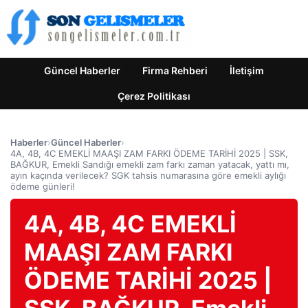
Güncel Haberler
Firma Rehberi
İletişim
Çerez Politikası
Haberler
›
Güncel Haberler
›
4A, 4B, 4C EMEKLİ MAAŞI ZAM FARKI ÖDEME TARİHİ 2025 | SSK,
BAĞKUR, Emekli Sandığı emekli zam farkı zaman yatacak, yattı mı,
ayın kaçında verilecek? SGK tahsis numarasına göre emekli aylığı
ödeme günleri!
4A, 4B, 4C EMEKLİ
MAAŞI ZAM FARKI
ÖDEME TARİHİ 2025 |