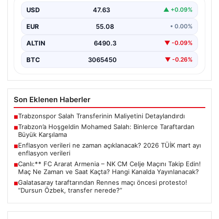
yeni transferi Mohamed Salah’ı resmi olarak ağırlamaya
USD
47.63
▲ +0.09%
başladı.…
EUR
55.08
• 0.00%
ALTIN
6490.3
▼ -0.09%
BTC
3065450
▼ -0.26%
Son Eklenen Haberler
Trabzonspor Salah Transferinin Maliyetini Detaylandırdı
■
Trabzon’a Hoşgeldin Mohamed Salah: Binlerce Taraftardan
■
Büyük Karşılama
Enflasyon verileri ne zaman açıklanacak? 2026 TÜİK mart ayı
■
enflasyon verileri
Canlı:** FC Ararat Armenia – NK CM Celje Maçını Takip Edin!
■
Maç Ne Zaman ve Saat Kaçta? Hangi Kanalda Yayınlanacak?
Galatasaray taraftarından Rennes maçı öncesi protesto!
■
“Dursun Özbek, transfer nerede?”