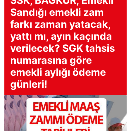
SSK, BAĞKUR, Emekli
Sandığı emekli zam
farkı zaman yatacak,
yattı mı, ayın kaçında
verilecek? SGK tahsis
numarasına göre
emekli aylığı ödeme
günleri!