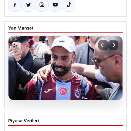
Yan Manşet
05.08.2026
Trabzon’a Hoşgeldin Mohamed Salah:
Piyasa Verileri
Binlerce Taraftardan Büyük Karşılama
Türkiye Süper Lig’in köklü takımlarından Trabzonspor,