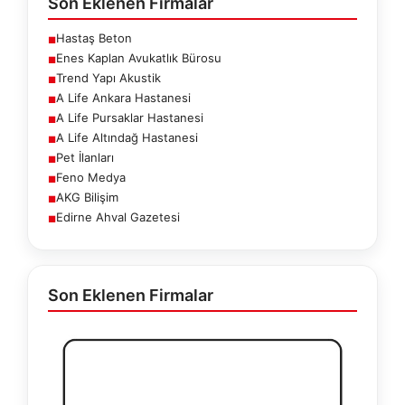
Son Eklenen Firmalar
Hastaş Beton
■
Enes Kaplan Avukatlık Bürosu
■
Trend Yapı Akustik
■
A Life Ankara Hastanesi
■
A Life Pursaklar Hastanesi
■
A Life Altındağ Hastanesi
■
Pet İlanları
■
Feno Medya
■
AKG Bilişim
■
Edirne Ahval Gazetesi
■
Son Eklenen Firmalar