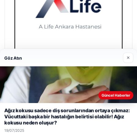
×
Göz Atın
A Life Ankara Hastanesi
27/03/2026
Güncel Haberler
Web sitemizi nasıl kullandığınızı daha iyi anlayabilmek,
Ağız kokusu sadece diş sorunlarından ortaya çıkmaz:
deneyiminizi kişiselleştirmek ve geliştirmek amacıyla çerezler
Vücuttaki başka bir hastalığın belirtisi olabilir! Ağız
kullanıyoruz.
Çerez Politikamız
kokusu neden oluşur?
Reddet
Kabul Et
© 2026 Son Gelişmeler | Güncel Haberler
19/07/2025