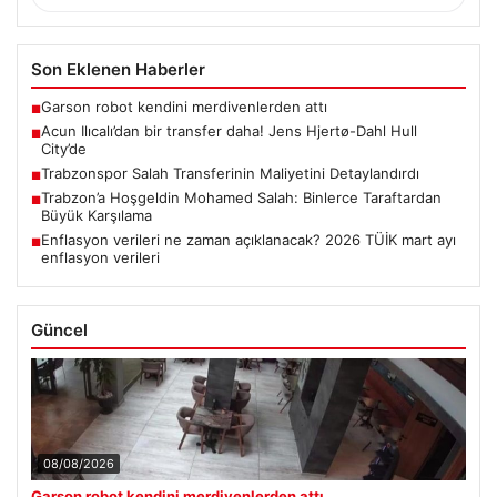
Son Eklenen Haberler
Garson robot kendini merdivenlerden attı
■
Acun Ilıcalı’dan bir transfer daha! Jens Hjertø-Dahl Hull
■
City’de
Trabzonspor Salah Transferinin Maliyetini Detaylandırdı
■
Trabzon’a Hoşgeldin Mohamed Salah: Binlerce Taraftardan
■
Büyük Karşılama
Enflasyon verileri ne zaman açıklanacak? 2026 TÜİK mart ayı
■
enflasyon verileri
Güncel
08/08/2026
Garson robot kendini merdivenlerden attı