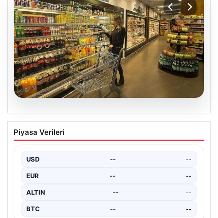
05.08.2026
Enflasyon verileri ne zaman
Piyasa Verileri
açıklanacak? 2026 TÜİK mart ayı
enflasyon verileri
USD
--
--
EUR
--
--
ALTIN
--
--
BTC
--
--