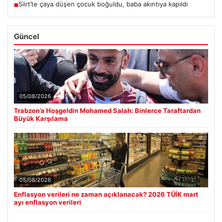
Siirt’te çaya düşen çocuk boğuldu, baba akıntıya kapıldı
■
Güncel
05/08/2026
Trabzon’a Hoşgeldin Mohamed Salah: Binlerce Taraftardan
Büyük Karşılama
05/08/2026
Enflasyon verileri ne zaman açıklanacak? 2026 TÜİK mart
ayı enflasyon verileri