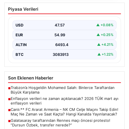
Canlı:** FC Ararat Armenia – NK CM
Piyasa Verileri
Celje Maçını Takip Edin! Maç Ne Zaman
ve Saat Kaçta? Hangi Kanalda
Yayınlanacak?
USD
47.57
▲ +0.08%
4 Ağustos 2026 tarihinde gerçekleştirilecek olan büyük
EUR
54.99
▲ +0.25%
karşılaşmada FC Ararat Armenia, FFA Academy
Stadyumu’nda…
ALTIN
6493.4
▲ +4.21%
BTC
3083913
▲ +1.22%
Son Eklenen Haberler
Trabzon’a Hoşgeldin Mohamed Salah: Binlerce Taraftardan
■
Büyük Karşılama
Enflasyon verileri ne zaman açıklanacak? 2026 TÜİK mart ayı
■
enflasyon verileri
Canlı:** FC Ararat Armenia – NK CM Celje Maçını Takip Edin!
■
Maç Ne Zaman ve Saat Kaçta? Hangi Kanalda Yayınlanacak?
Galatasaray taraftarından Rennes maçı öncesi protesto!
■
“Dursun Özbek, transfer nerede?”