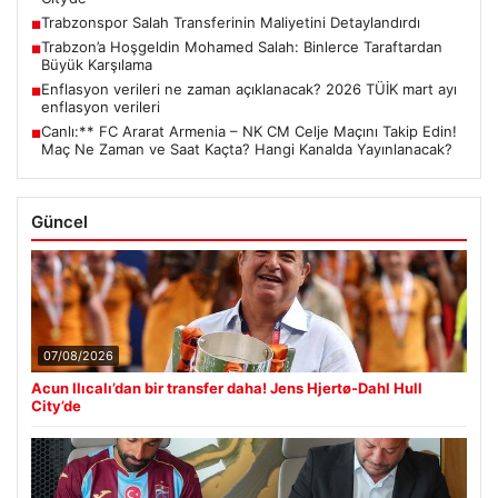
Trabzonspor Salah Transferinin Maliyetini Detaylandırdı
■
Trabzon’a Hoşgeldin Mohamed Salah: Binlerce Taraftardan
■
Büyük Karşılama
Enflasyon verileri ne zaman açıklanacak? 2026 TÜİK mart ayı
■
enflasyon verileri
Canlı:** FC Ararat Armenia – NK CM Celje Maçını Takip Edin!
■
Maç Ne Zaman ve Saat Kaçta? Hangi Kanalda Yayınlanacak?
Güncel
07/08/2026
Acun Ilıcalı’dan bir transfer daha! Jens Hjertø-Dahl Hull
City’de