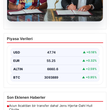
06.08.2026
Trabzonspor Salah Transferinin
Piyasa Verileri
Maliyetini Detaylandırdı
Trabzonspor, uzun süredir konuşulan ve büyük yankı
uyandıran Mohamed Salah transferiyle ilgili maliyet
USD
47.74
▲ +0.18%
detaylarını…
EUR
55.25
▲ +0.32%
ALTIN
6660.6
▲ +2.59%
BTC
3093889
▲ +0.95%
Son Eklenen Haberler
Acun Ilıcalı’dan bir transfer daha! Jens Hjertø-Dahl Hull
■
City’de