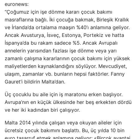
euronews:
“Çoğumuz için işe dönme kararı çocuk bakımı
masraflarına bağlı. İki çocuğa bakmak, Birleşik Krallık
ve İrlanda’da ortalama maaşın %40’ı anlamına geliyor.
Ancak Avusturya, İsveç, Estonya, Portekiz ve hatta
İspanya’da bu rakam sadece %5. Ancak Avrupalı ​​
annelerin yarısından fazlası işe dönme veya yarı
zamanlı çalışma kararlarının çocuk bakımı için yüksek
maliyetlerden kaynaklandığını söylüyor. Mevcudiyet,
ulaşım, zamanlar vb. bunların hepsi faktörler. Fanny
Gauret’i bildirin Malta’dan.
Üç çocuklu bu aile için iş maratonu erken başlıyor.
Avrupa’nın en küçük ülkesinde her beş erkekten dördü
ve her iki kadından biri çalışıyor.
Malta 2014 yılında çalışan veya okuyan aileler için
ücretsiz çocuk bakımını başlattı. Bu, üç yılda 10 bin
euro tasarruf etmek anlamına geliyor: «Birçok avantaj