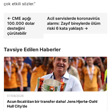
çok etkili sözler.”
← CME açığı
Acil servislerde koronavirüs
100.000 dolar
alarmı: Zayıf bireylerde ölüm
desteğini
riski 6 kata yaklaştı →
çürütebilir
Tavsiye Edilen Haberler
07/08/2026
Acun Ilıcalı’dan bir transfer daha! Jens Hjertø-Dahl
Hull City’de