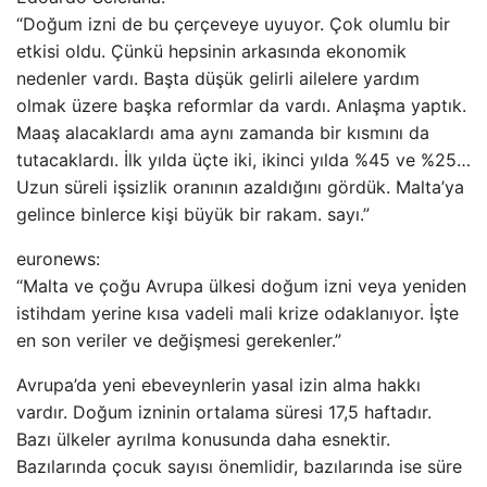
“Doğum izni de bu çerçeveye uyuyor. Çok olumlu bir
etkisi oldu. Çünkü hepsinin arkasında ekonomik
nedenler vardı. Başta düşük gelirli ailelere yardım
olmak üzere başka reformlar da vardı. Anlaşma yaptık.
Maaş alacaklardı ama aynı zamanda bir kısmını da
tutacaklardı. İlk yılda üçte iki, ikinci yılda %45 ve %25…
Uzun süreli işsizlik oranının azaldığını gördük. Malta’ya
gelince binlerce kişi büyük bir rakam. sayı.”
euronews:
“Malta ve çoğu Avrupa ülkesi doğum izni veya yeniden
istihdam yerine kısa vadeli mali krize odaklanıyor. İşte
en son veriler ve değişmesi gerekenler.”
Avrupa’da yeni ebeveynlerin yasal izin alma hakkı
vardır. Doğum izninin ortalama süresi 17,5 haftadır.
Bazı ülkeler ayrılma konusunda daha esnektir.
Bazılarında çocuk sayısı önemlidir, bazılarında ise süre