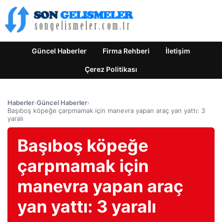
Güncel Haberler
Firma Rehberi
İletişim
Çerez Politikası
Haberler
›
Güncel Haberler
›
Başıboş köpeğe çarpmamak için manevra yapan araç yan yattı: 3
yaralı
Başıboş köpeğe
çarpmamak için
manevra yapan araç
yan yattı: 3 yaralı