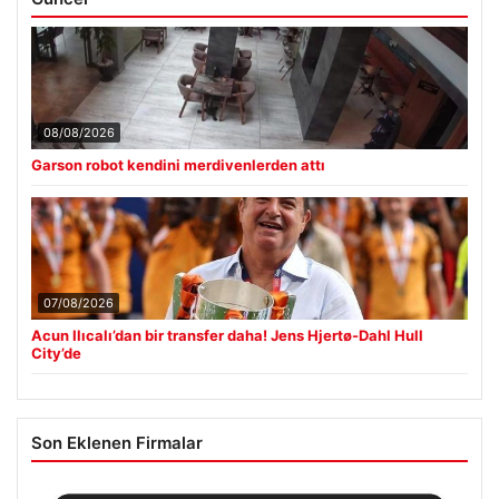
08/08/2026
Garson robot kendini merdivenlerden attı
07/08/2026
Acun Ilıcalı’dan bir transfer daha! Jens Hjertø-Dahl Hull
City’de
Son Eklenen Firmalar