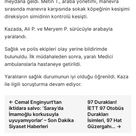
meydana geldi. Metin T., araba yönetimi, manevra
sırasında manevra karşısında sokak köpeğinin kesişimi
direksiyon simidinin kontrolü kesişti.
Kazada, Ali P. ve Meryem P. sürücüyle arabayla
yaralandı.
Sağlık ve polis ekipleri olay yerine bildirimde
bulunuldu. İlk müdahaleden sonra, yaralı Medici
ambulanslarla hastaneye getirildi.
Yaralıların sağlık durumunun iyi olduğu öğrenildi. Kaza
ile ilgili soruşturma devam ediyor.
← Cemal Enginyurt’tan
97 Durakları!
iktidara salvo: ‘Saray’da
İETT 97 Otobüs
İmamoğlu korkusuyla
Durakları
uyuyamıyorlar’ – Son Dakika
İsimleri, 97 Hat
Siyaset Haberleri
Güzergahı… →