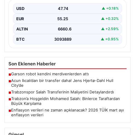
USD
47.74
▲ +0.18%
EUR
55.25
▲ +0.32%
ALTIN
6660.6
▲ +2.59%
BTC
3093889
▲ +0.95%
Son Eklenen Haberler
Garson robot kendini merdivenlerden attı
■
Acun Ilıcalı’dan bir transfer daha! Jens Hjertø-Dahl Hull
■
City’de
Trabzonspor Salah Transferinin Maliyetini Detaylandırdı
■
Trabzon’a Hoşgeldin Mohamed Salah: Binlerce Taraftardan
■
Büyük Karşılama
Enflasyon verileri ne zaman açıklanacak? 2026 TÜİK mart ayı
■
enflasyon verileri
Güncel