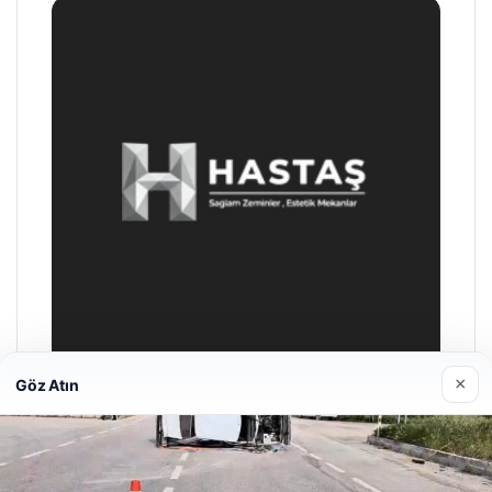
×
Göz Atın
Enes Kaplan Avukatlık Bürosu
28/04/2026