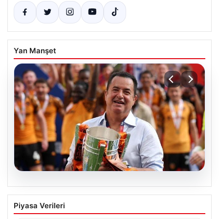
Yan Manşet
07.08.2026
Acun Ilıcalı’dan bir transfer daha! Jens
Piyasa Verileri
Hjertø-Dahl Hull City’de