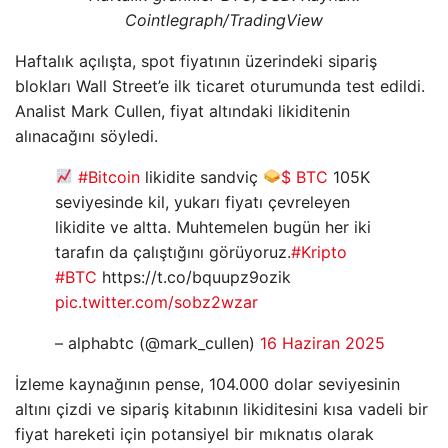
Cointlegraph/TradingView
Haftalık açılışta, spot fiyatının üzerindeki sipariş
blokları Wall Street’e ilk ticaret oturumunda test edildi.
Analist Mark Cullen, fiyat altındaki likiditenin
alınacağını söyledi.
#Bitcoin
likidite sandviç
$ BTC
105K
seviyesinde kil, yukarı fiyatı çevreleyen
likidite ve altta. Muhtemelen bugün her iki
tarafın da çalıştığını görüyoruz.
#Kripto
#BTC
https://t.co/bquupz9ozik
pic.twitter.com/sobz2wzar
– alphabtc (@mark_cullen)
16 Haziran 2025
İzleme kaynağının pense, 104.000 dolar seviyesinin
altını çizdi ve sipariş kitabının likiditesini kısa vadeli bir
fiyat hareketi için potansiyel bir mıknatıs olarak