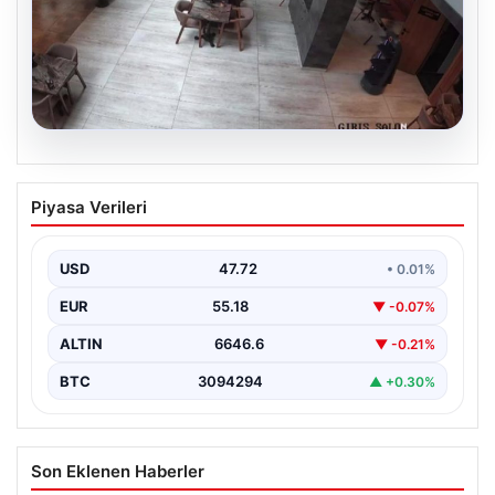
07.08.2026
Acun Ilıcalı’dan bir transfer daha! Jens
Piyasa Verileri
Hjertø-Dahl Hull City’de
USD
47.72
• 0.01%
EUR
55.18
▼ -0.07%
ALTIN
6646.6
▼ -0.21%
BTC
3094294
▲ +0.30%
Son Eklenen Haberler