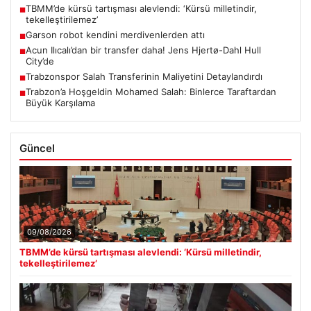
TBMM’de kürsü tartışması alevlendi: ‘Kürsü milletindir,
■
tekelleştirilemez’
Garson robot kendini merdivenlerden attı
■
Acun Ilıcalı’dan bir transfer daha! Jens Hjertø-Dahl Hull
■
City’de
Trabzonspor Salah Transferinin Maliyetini Detaylandırdı
■
Trabzon’a Hoşgeldin Mohamed Salah: Binlerce Taraftardan
■
Büyük Karşılama
Güncel
09/08/2026
TBMM’de kürsü tartışması alevlendi: ‘Kürsü milletindir,
tekelleştirilemez’