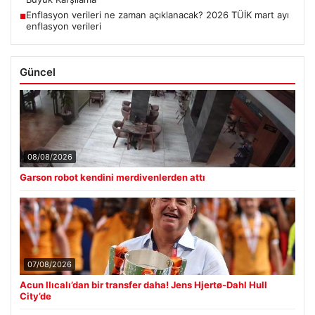
Enflasyon verileri ne zaman açıklanacak? 2026 TÜİK mart ayı
■
enflasyon verileri
Güncel
08/08/2026
Garson robot kendini merdivenlerden attı
07/08/2026
Acun Ilıcalı’dan bir transfer daha! Jens Hjertø-Dahl Hull
City’de