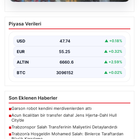
06.08.2026
Trabzonspor Salah Transferinin
Piyasa Verileri
Maliyetini Detaylandırdı
Trabzonspor, uzun süredir konuşulan ve büyük yankı
uyandıran Mohamed Salah transferiyle ilgili maliyet
USD
47.74
▲ +0.18%
detaylarını…
EUR
55.25
▲ +0.32%
ALTIN
6660.6
▲ +2.59%
BTC
3096152
▲ +0.02%
Son Eklenen Haberler
Garson robot kendini merdivenlerden attı
■
Acun Ilıcalı’dan bir transfer daha! Jens Hjertø-Dahl Hull
■
City’de
Trabzonspor Salah Transferinin Maliyetini Detaylandırdı
■
Trabzon’a Hoşgeldin Mohamed Salah: Binlerce Taraftardan
■
Büyük Karşılama