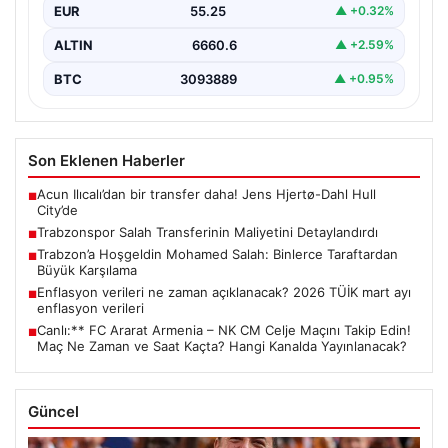
EUR
55.25
▲ +0.32%
ALTIN
6660.6
▲ +2.59%
BTC
3093889
▲ +0.95%
Son Eklenen Haberler
Acun Ilıcalı’dan bir transfer daha! Jens Hjertø-Dahl Hull
■
City’de
Trabzonspor Salah Transferinin Maliyetini Detaylandırdı
■
Trabzon’a Hoşgeldin Mohamed Salah: Binlerce Taraftardan
■
Büyük Karşılama
Enflasyon verileri ne zaman açıklanacak? 2026 TÜİK mart ayı
■
enflasyon verileri
Canlı:** FC Ararat Armenia – NK CM Celje Maçını Takip Edin!
■
Maç Ne Zaman ve Saat Kaçta? Hangi Kanalda Yayınlanacak?
Güncel