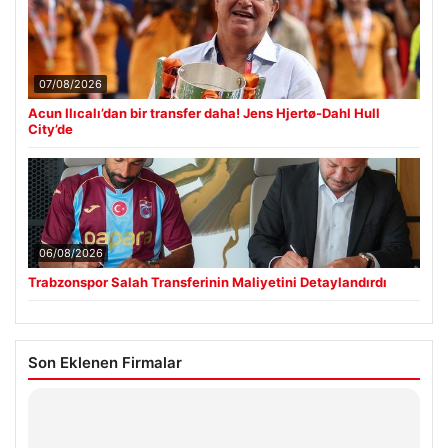
07/08/2026
Acun Ilıcalı’dan bir transfer daha! Jens Hjertø-Dahl Hull
City’de
06/08/2026
Trabzonspor Salah Transferinin Maliyetini Detaylandırdı
Son Eklenen Firmalar