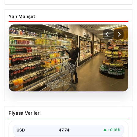
Yan Manşet
05.08.2026
Enflasyon verileri ne zaman
Piyasa Verileri
açıklanacak? 2026 TÜİK mart ayı
enflasyon verileri
USD
47.74
▲ +0.18%