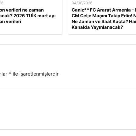
26
04/08/2026
on verileri ne zaman
Canlı:** FC Ararat Armenia –
acak? 2026 TÜİK mart ayı
CM Celje Maçını Takip Edin! 
n verileri
Ne Zaman ve Saat Kaçta? Ha
Kanalda Yayınlanacak?
nlar
*
ile işaretlenmişlerdir