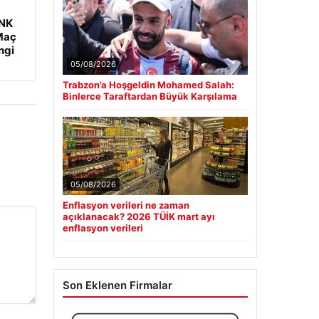
 NK
Maç
ngi
05/08/2026
Trabzon’a Hoşgeldin Mohamed Salah:
Binlerce Taraftardan Büyük Karşılama
05/08/2026
Enflasyon verileri ne zaman
açıklanacak? 2026 TÜİK mart ayı
enflasyon verileri
Son Eklenen Firmalar