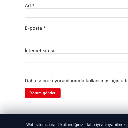
Ad
*
E-posta
*
İnternet sitesi
Daha sonraki yorumlarımda kullanılması için adı
Web sitemizi nasıl kullandığınızı daha iyi anlayabilmek,
© 2026 Son Gelişmeler | Güncel Haberler