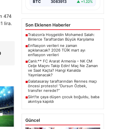
BTC
3083913
▲ +1.22%
in 474
 lira.
Son Eklenen Haberler
Trabzon’a Hoşgeldin Mohamed Salah:
■
Binlerce Taraftardan Büyük Karşılama
Enflasyon verileri ne zaman
■
açıklanacak? 2026 TÜİK mart ayı
0
enflasyon verileri
Canlı:** FC Ararat Armenia – NK CM
■
Celje Maçını Takip Edin! Maç Ne Zaman
ve Saat Kaçta? Hangi Kanalda
Yayınlanacak?
Galatasaray taraftarından Rennes maçı
■
öncesi protesto! “Dursun Özbek,
transfer nerede?”
Siirt’te çaya düşen çocuk boğuldu, baba
■
akıntıya kapıldı
Güncel