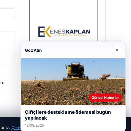
×
Göz Atın
Enes Kaplan Avukatlık Bürosu
n.
28/04/2026
Güncel Haberler
Çiftçilere destekleme ödemesi bugün
yapılacak
12/09/2025
ıyoruz.
Çerez Politikamız
Reddet
Kabul Et