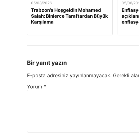
05/08/2026
05/08/20
Trabzon’a Hoşgeldin Mohamed
Enflasy
Salah: Binlerce Taraftardan Büyük
açıklan
Karşılama
enflasyo
Bir yanıt yazın
E-posta adresiniz yayınlanmayacak.
Gerekli ala
Yorum
*