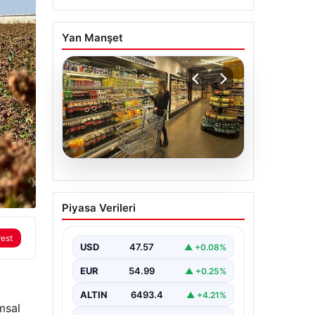
Yan Manşet
05.08.2026
Enflasyon verileri ne
Piyasa Verileri
zaman açıklanacak?
2026 TÜİK mart ayı
rest
enflasyon verileri
USD
47.57
▲ +0.08%
EUR
54.99
▲ +0.25%
ALTIN
6493.4
▲ +4.21%
msal