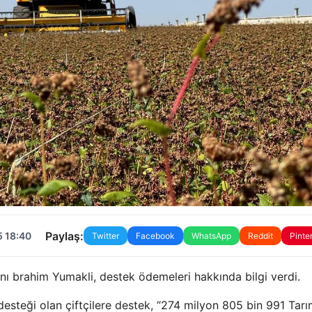
Paylaş:
5 18:40
Twitter
Facebook
WhatsApp
Reddit
Pinte
anı brahim Yumakli, destek ödemeleri hakkında bilgi verdi.
i desteği olan çiftçilere destek, “274 milyon 805 bin 991 Tarı