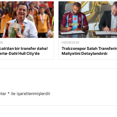
26
06/08/2026
calı’dan bir transfer daha!
Trabzonspor Salah Transferi
ertø-Dahl Hull City’de
Maliyetini Detaylandırdı
nlar
*
ile işaretlenmişlerdir