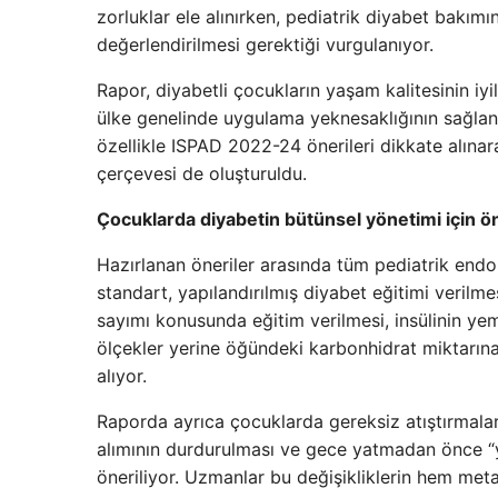
zorluklar ele alınırken, pediatrik diyabet bakımı
değerlendirilmesi gerektiği vurgulanıyor.
Rapor, diyabetli çocukların yaşam kalitesinin iyi
ülke genelinde uygulama yeknesaklığının sağlanm
özellikle ISPAD 2022-24 önerileri dikkate alınar
çerçevesi de oluşturuldu.
Çocuklarda diyabetin bütünsel yönetimi için ön
Hazırlanan öneriler arasında tüm pediatrik endok
standart, yapılandırılmış diyabet eğitimi verilm
sayımı konusunda eğitim verilmesi, insülinin y
ölçekler yerine öğündeki karbonhidrat miktarına
alıyor.
Raporda ayrıca çocuklarda gereksiz atıştırmalar
alımının durdurulması ve gece yatmadan önce “y
öneriliyor. Uzmanlar bu değişikliklerin hem me