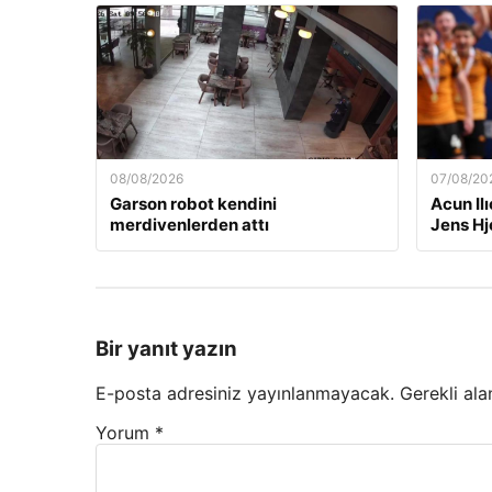
08/08/2026
07/08/20
Garson robot kendini
Acun Ilı
merdivenlerden attı
Jens Hj
Bir yanıt yazın
E-posta adresiniz yayınlanmayacak.
Gerekli ala
Yorum
*