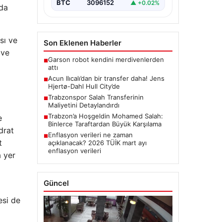
BTC
3096152
▲ +0.02%
 da
sı ve
Son Eklenen Haberler
 ve
Garson robot kendini merdivenlerden
■
attı
Acun Ilıcalı’dan bir transfer daha! Jens
■
Hjertø-Dahl Hull City’de
Trabzonspor Salah Transferinin
■
Maliyetini Detaylandırdı
Trabzon’a Hoşgeldin Mohamed Salah:
e
■
Binlerce Taraftardan Büyük Karşılama
drat
Enflasyon verileri ne zaman
■
t
açıklanacak? 2026 TÜİK mart ayı
enflasyon verileri
a yer
Güncel
esi de