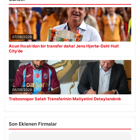
07/08/2026
Acun Ilıcalı’dan bir transfer daha! Jens Hjertø-Dahl Hull
City’de
06/08/2026
Trabzonspor Salah Transferinin Maliyetini Detaylandırdı
Son Eklenen Firmalar