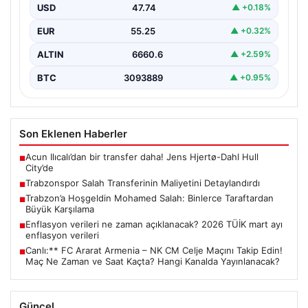
uyandıran Mohamed Salah transferiyle ilgili maliyet
USD
47.74
▲ +0.18%
detaylarını…
EUR
55.25
▲ +0.32%
ALTIN
6660.6
▲ +2.59%
BTC
3093889
▲ +0.95%
Son Eklenen Haberler
Acun Ilıcalı’dan bir transfer daha! Jens Hjertø-Dahl Hull
■
City’de
Trabzonspor Salah Transferinin Maliyetini Detaylandırdı
■
Trabzon’a Hoşgeldin Mohamed Salah: Binlerce Taraftardan
■
Büyük Karşılama
Enflasyon verileri ne zaman açıklanacak? 2026 TÜİK mart ayı
■
enflasyon verileri
Canlı:** FC Ararat Armenia – NK CM Celje Maçını Takip Edin!
■
Maç Ne Zaman ve Saat Kaçta? Hangi Kanalda Yayınlanacak?
Güncel