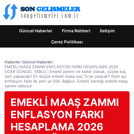
Güncel Haberler
Firma Rehberi
İletişim
Çerez Politikası
Haberler
›
Güncel Haberler
›
EMEKLİ MAAŞ ZAMMI ENFLASYON FARKI HESAPLAMA 2026
OCAK GÜNCEL TABLO | Emekli zammı ne kadar olacak, yüzde kaç
zam yapılacak? En düşük emekli maaşı kaç TL’ye çıkacak? Ekim ayı
enflasyon farkı ile yeni yıl SSK, Bağkur, Emekli Sandığı emekli maaş
zammı tablosu!
EMEKLİ MAAŞ ZAMMI
ENFLASYON FARKI
HESAPLAMA 2026