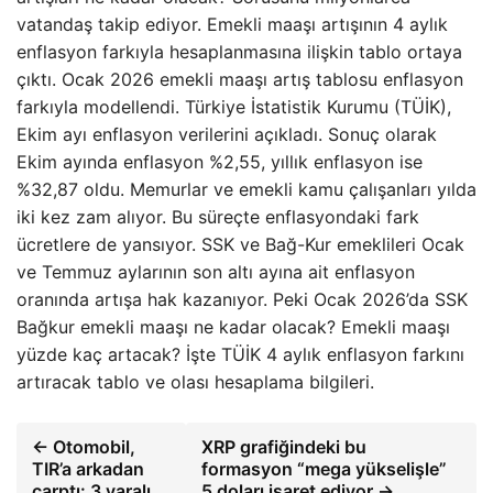
vatandaş takip ediyor. Emekli maaşı artışının 4 aylık
enflasyon farkıyla hesaplanmasına ilişkin tablo ortaya
çıktı. Ocak 2026 emekli maaşı artış tablosu enflasyon
farkıyla modellendi. Türkiye İstatistik Kurumu (TÜİK),
Ekim ayı enflasyon verilerini açıkladı. Sonuç olarak
Ekim ayında enflasyon %2,55, yıllık enflasyon ise
%32,87 oldu. Memurlar ve emekli kamu çalışanları yılda
iki kez zam alıyor. Bu süreçte enflasyondaki fark
ücretlere de yansıyor. SSK ve Bağ-Kur emeklileri Ocak
ve Temmuz aylarının son altı ayına ait enflasyon
oranında artışa hak kazanıyor. Peki Ocak 2026’da SSK
Bağkur emekli maaşı ne kadar olacak? Emekli maaşı
yüzde kaç artacak? İşte TÜİK 4 aylık enflasyon farkını
artıracak tablo ve olası hesaplama bilgileri.
← Otomobil,
XRP grafiğindeki bu
TIR’a arkadan
formasyon “mega yükselişle”
çarptı: 3 yaralı
5 doları işaret ediyor →