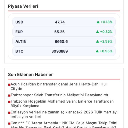
Trabzon’a Hoşgeldin Mohamed Salah:
Piyasa Verileri
Binlerce Taraftardan Büyük Karşılama
Türkiye Süper Lig’in köklü takımlarından Trabzonspor,
yeni transferi Mohamed Salah’ı resmi olarak ağırlamaya
USD
47.74
▲ +0.18%
başladı.…
EUR
55.25
▲ +0.32%
ALTIN
6660.6
▲ +2.59%
BTC
3093889
▲ +0.95%
Son Eklenen Haberler
Acun Ilıcalı’dan bir transfer daha! Jens Hjertø-Dahl Hull
■
City’de
Trabzonspor Salah Transferinin Maliyetini Detaylandırdı
■
Trabzon’a Hoşgeldin Mohamed Salah: Binlerce Taraftardan
■
Büyük Karşılama
Enflasyon verileri ne zaman açıklanacak? 2026 TÜİK mart ayı
■
enflasyon verileri
Canlı:** FC Ararat Armenia – NK CM Celje Maçını Takip Edin!
■
Maç Ne Zaman ve Saat Kaçta? Hangi Kanalda Yayınlanacak?