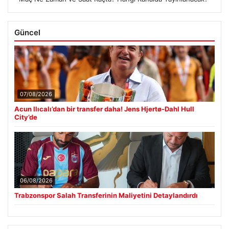
Güncel
07/08/2026
Acun Ilıcalı’dan bir transfer daha! Jens Hjertø-Dahl Hull
City’de
06/08/2026
Trabzonspor Salah Transferinin Maliyetini Detaylandırdı