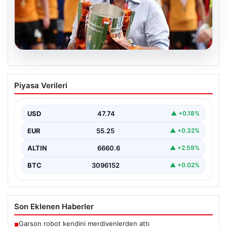
07.08.2026
Acun Ilıcalı’dan bir transfer daha! Jens
Piyasa Verileri
Hjertø-Dahl Hull City’de
USD
47.74
▲ +0.18%
EUR
55.25
▲ +0.32%
ALTIN
6660.6
▲ +2.59%
BTC
3096152
▲ +0.02%
Son Eklenen Haberler
Garson robot kendini merdivenlerden attı
■