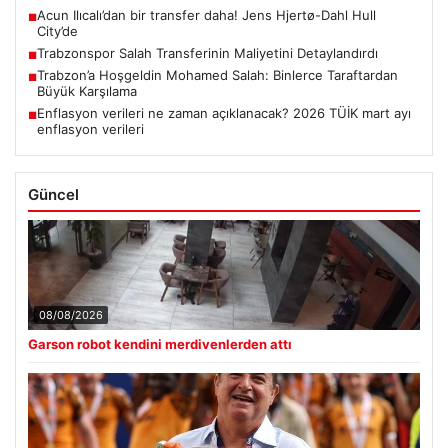
Acun Ilıcalı’dan bir transfer daha! Jens Hjertø-Dahl Hull
■
City’de
Trabzonspor Salah Transferinin Maliyetini Detaylandırdı
■
Trabzon’a Hoşgeldin Mohamed Salah: Binlerce Taraftardan
■
Büyük Karşılama
Enflasyon verileri ne zaman açıklanacak? 2026 TÜİK mart ayı
■
enflasyon verileri
Güncel
08/08/2026
Garson robot kendini merdivenlerden attı