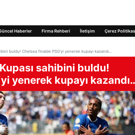
Güncel Haberler
Firma Rehberi
İletişim
Çerez Politikas
ibini buldu! Chelsea finalde PSG’yi yenerek kupayı kazandı…
Kupası sahibini buldu!
’yi yenerek kupayı kazandı