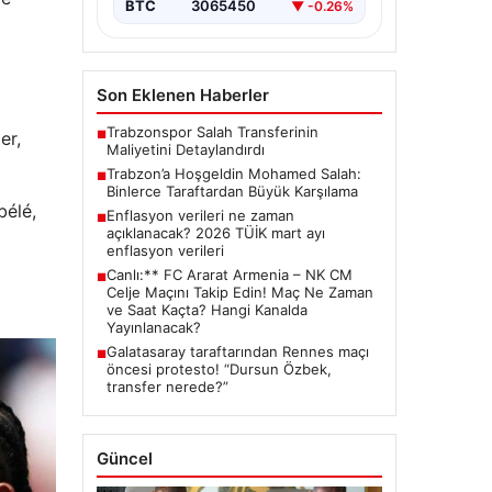
Nerede?'”, “content”: “…
BTC
3065450
▼ -0.26%
Son Eklenen Haberler
Trabzonspor Salah Transferinin
er,
■
Maliyetini Detaylandırdı
Trabzon’a Hoşgeldin Mohamed Salah:
■
Binlerce Taraftardan Büyük Karşılama
bélé,
Enflasyon verileri ne zaman
■
açıklanacak? 2026 TÜİK mart ayı
enflasyon verileri
Canlı:** FC Ararat Armenia – NK CM
■
Celje Maçını Takip Edin! Maç Ne Zaman
ve Saat Kaçta? Hangi Kanalda
Yayınlanacak?
Galatasaray taraftarından Rennes maçı
■
öncesi protesto! “Dursun Özbek,
transfer nerede?”
Güncel