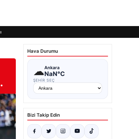
ı
Hava Durumu
☁
Ankara
NaN°C
…
ŞEHIR SEÇ
Bizi Takip Edin