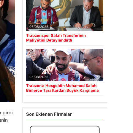
06/08/2026
Trabzonspor Salah Transferinin
Maliyetini Detaylandırdı
05/08/2026
Trabzon’a Hoşgeldin Mohamed Salah:
Binlerce Taraftardan Büyük Karşılama
 girdi
Son Eklenen Firmalar
enin