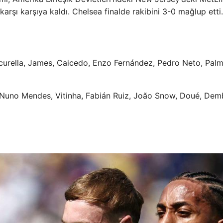
rşı karşıya kaldı. Chelsea finalde rakibini 3-0 mağlup etti.
curella, James, Caicedo, Enzo Fernández, Pedro Neto, Palm
Nuno Mendes, Vitinha, Fabián Ruiz, João Snow, Doué, Dem