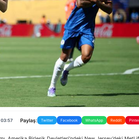
Paylaş:
 03:57
Twitter
Facebook
WhatsApp
Reddit
Pinte
ımı, Amerika Birleşik Devletleri’ndeki New Jersey’deki MetLi