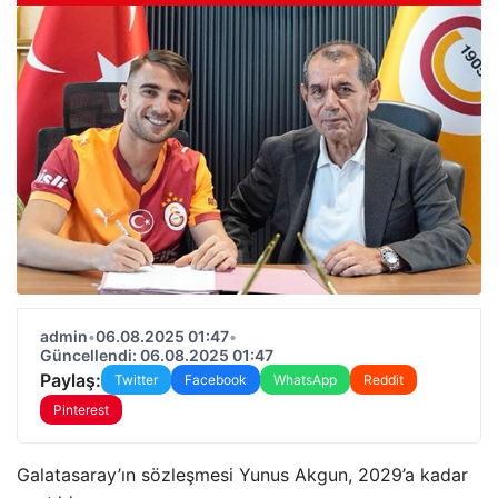
admin
•
06.08.2025 01:47
•
Güncellendi: 06.08.2025 01:47
Paylaş:
Twitter
Facebook
WhatsApp
Reddit
Pinterest
Galatasaray’ın sözleşmesi Yunus Akgun, 2029’a kadar