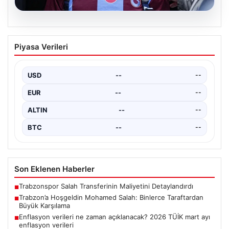
05.08.2026
Trabzon’a Hoşgeldin Mohamed Salah:
Piyasa Verileri
Binlerce Taraftardan Büyük Karşılama
Türkiye Süper Lig’in köklü takımlarından Trabzonspor,
yeni transferi Mohamed Salah’ı resmi olarak ağırlamaya
USD
--
--
başladı.…
EUR
--
--
ALTIN
--
--
BTC
--
--
Son Eklenen Haberler
Trabzonspor Salah Transferinin Maliyetini Detaylandırdı
■
Trabzon’a Hoşgeldin Mohamed Salah: Binlerce Taraftardan
■
Büyük Karşılama
Enflasyon verileri ne zaman açıklanacak? 2026 TÜİK mart ayı
■
enflasyon verileri