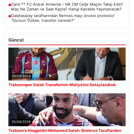
Canlı:** FC Ararat Armenia – NK CM Celje Maçını Takip Edin!
■
Maç Ne Zaman ve Saat Kaçta? Hangi Kanalda Yayınlanacak?
Galatasaray taraftarından Rennes maçı öncesi protesto!
■
“Dursun Özbek, transfer nerede?”
Güncel
06/08/2026
Trabzonspor Salah Transferinin Maliyetini Detaylandırdı
05/08/2026
Trabzon’a Hoşgeldin Mohamed Salah: Binlerce Taraftardan