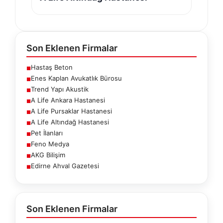
Son Eklenen Firmalar
Hastaş Beton
■
Enes Kaplan Avukatlık Bürosu
■
Trend Yapı Akustik
■
A Life Ankara Hastanesi
■
A Life Pursaklar Hastanesi
■
A Life Altındağ Hastanesi
■
Pet İlanları
■
Feno Medya
■
AKG Bilişim
■
Edirne Ahval Gazetesi
■
Son Eklenen Firmalar