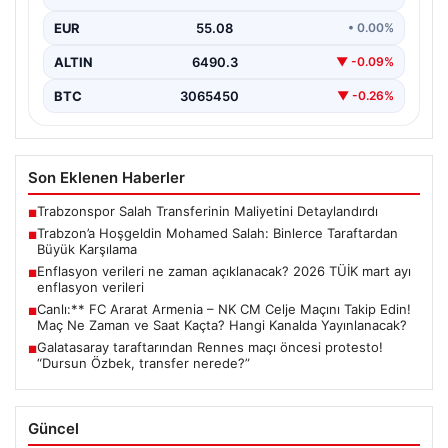
4 Ağustos 2026 tarihinde gerçekleştirilecek olan büyük
EUR
55.08
• 0.00%
karşılaşmada FC Ararat Armenia, FFA Academy
Stadyumu’nda…
ALTIN
6490.3
▼ -0.09%
BTC
3065450
▼ -0.26%
Son Eklenen Haberler
Trabzonspor Salah Transferinin Maliyetini Detaylandırdı
■
Trabzon’a Hoşgeldin Mohamed Salah: Binlerce Taraftardan
■
Büyük Karşılama
Enflasyon verileri ne zaman açıklanacak? 2026 TÜİK mart ayı
■
enflasyon verileri
Canlı:** FC Ararat Armenia – NK CM Celje Maçını Takip Edin!
■
Maç Ne Zaman ve Saat Kaçta? Hangi Kanalda Yayınlanacak?
Galatasaray taraftarından Rennes maçı öncesi protesto!
■
“Dursun Özbek, transfer nerede?”
Güncel