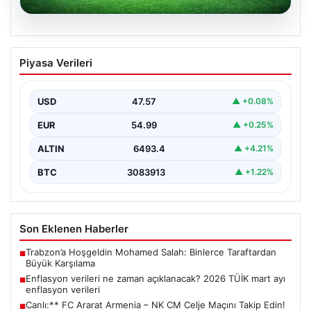
04.08.2026
Canlı:** FC Ararat Armenia – NK CM
Piyasa Verileri
Celje Maçını Takip Edin! Maç Ne Zaman
ve Saat Kaçta? Hangi Kanalda
Yayınlanacak?
USD
47.57
▲ +0.08%
4 Ağustos 2026 tarihinde gerçekleştirilecek olan büyük
EUR
54.99
▲ +0.25%
karşılaşmada FC Ararat Armenia, FFA Academy
Stadyumu’nda…
ALTIN
6493.4
▲ +4.21%
BTC
3083913
▲ +1.22%
Son Eklenen Haberler
Trabzon’a Hoşgeldin Mohamed Salah: Binlerce Taraftardan
■
Büyük Karşılama
Enflasyon verileri ne zaman açıklanacak? 2026 TÜİK mart ayı
■
enflasyon verileri
Canlı:** FC Ararat Armenia – NK CM Celje Maçını Takip Edin!
■