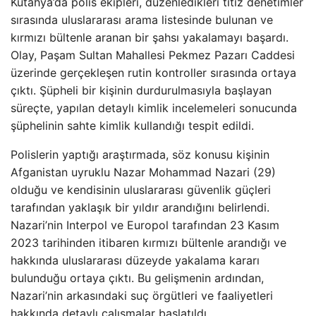
Kütahya’da polis ekipleri, düzenledikleri titiz denetimler
sırasında uluslararası arama listesinde bulunan ve
kırmızı bültenle aranan bir şahsı yakalamayı başardı.
Olay, Paşam Sultan Mahallesi Pekmez Pazarı Caddesi
üzerinde gerçekleşen rutin kontroller sırasında ortaya
çıktı. Şüpheli bir kişinin durdurulmasıyla başlayan
süreçte, yapılan detaylı kimlik incelemeleri sonucunda
şüphelinin sahte kimlik kullandığı tespit edildi.
Polislerin yaptığı araştırmada, söz konusu kişinin
Afganistan uyruklu Nazar Mohammad Nazari (29)
olduğu ve kendisinin uluslararası güvenlik güçleri
tarafından yaklaşık bir yıldır arandığını belirlendi.
Nazari’nin Interpol ve Europol tarafından 23 Kasım
2023 tarihinden itibaren kırmızı bültenle arandığı ve
hakkında uluslararası düzeyde yakalama kararı
bulunduğu ortaya çıktı. Bu gelişmenin ardından,
Nazari’nin arkasındaki suç örgütleri ve faaliyetleri
hakkında detaylı çalışmalar başlatıldı.