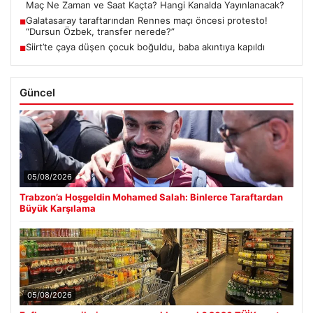
Maç Ne Zaman ve Saat Kaçta? Hangi Kanalda Yayınlanacak?
Galatasaray taraftarından Rennes maçı öncesi protesto!
■
“Dursun Özbek, transfer nerede?”
Siirt’te çaya düşen çocuk boğuldu, baba akıntıya kapıldı
■
Güncel
05/08/2026
Trabzon’a Hoşgeldin Mohamed Salah: Binlerce Taraftardan
Büyük Karşılama
05/08/2026