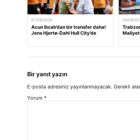
07/08/2026
06/08/20
Acun Ilıcalı’dan bir transfer daha!
Trabzon
Jens Hjertø-Dahl Hull City’de
Maliyet
Bir yanıt yazın
E-posta adresiniz yayınlanmayacak.
Gerekli ala
Yorum
*