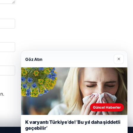
×
Göz Atın
n.
Güncel Haberler
K varyantı Türkiye’de! ‘Bu yıl daha şiddetli
geçebilir’