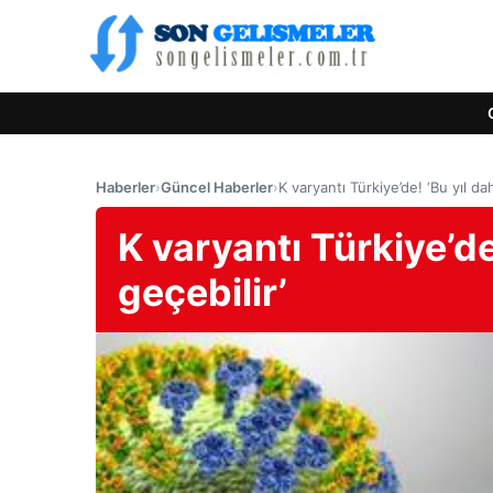
Haberler
›
Güncel Haberler
›
K varyantı Türkiye’de! ‘Bu yıl dah
K varyantı Türkiye’de
geçebilir’