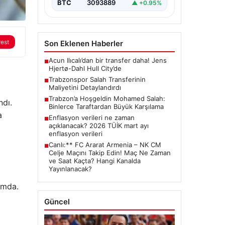
BTC
3093889
▲ +0.95%
rest
Son Eklenen Haberler
Acun Ilıcalı’dan bir transfer daha! Jens
■
Hjertø-Dahl Hull City’de
Trabzonspor Salah Transferinin
■
Maliyetini Detaylandırdı
Trabzon’a Hoşgeldin Mohamed Salah:
■
ndı.
Binlerce Taraftardan Büyük Karşılama
a
Enflasyon verileri ne zaman
■
açıklanacak? 2026 TÜİK mart ayı
enflasyon verileri
Canlı:** FC Ararat Armenia – NK CM
■
Celje Maçını Takip Edin! Maç Ne Zaman
ve Saat Kaçta? Hangi Kanalda
Yayınlanacak?
a
rumda.
Güncel