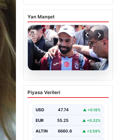
Yan Manşet
05.08.2026
Enflasyon verileri ne
Piyasa Verileri
zaman açıklanacak?
2026 TÜİK mart ayı
enflasyon verileri
USD
47.74
▲ +0.18%
EUR
55.25
▲ +0.32%
ALTIN
6660.6
▲ +2.59%