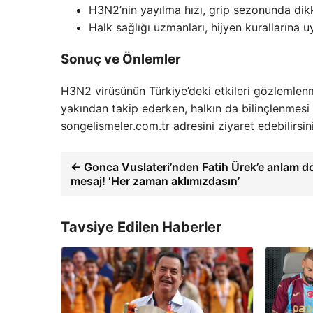
H3N2’nin yayılma hızı, grip sezonunda dikk
Halk sağlığı uzmanları, hijyen kurallarına u
Sonuç ve Önlemler
H3N2 virüsünün Türkiye’deki etkileri gözlemlenme
yakından takip ederken, halkın da bilinçlenmesi 
songelismeler.com.tr adresini ziyaret edebilirsin
← Gonca Vuslateri’nden Fatih Ürek’e anlam d
mesaj! ‘Her zaman aklımızdasın’
Tavsiye Edilen Haberler