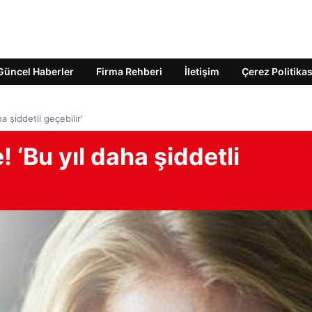
Güncel Haberler
Firma Rehberi
İletişim
Çerez Politikas
a şiddetli geçebilir’
! ‘Bu yıl daha şiddetli