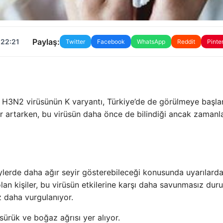
Paylaş:
 22:21
Twitter
Facebook
WhatsApp
Reddit
Pinte
n H3N2 virüsünün K varyantı, Türkiye’de de görülmeye başla
r artarken, bu virüsün daha önce de bilindiği ancak zamanl
lerde daha ağır seyir gösterebileceği konusunda uyarılard
 olan kişiler, bu virüsün etkilerine karşı daha savunmasız du
 daha vurgulanıyor.
ksürük ve boğaz ağrısı yer alıyor.