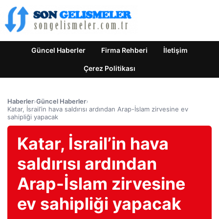
Güncel Haberler
Firma Rehberi
İletişim
Çerez Politikası
Haberler
›
Güncel Haberler
›
Katar, İsrail’in hava saldırısı ardından Arap-İslam zirvesine ev
sahipliği yapacak
Katar, İsrail’in hava
saldırısı ardından
Arap-İslam zirvesine
ev sahipliği yapacak