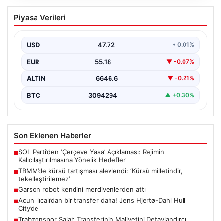
Garson robot kendini merdivenlerden
Piyasa Verileri
attı
USD
47.72
• 0.01%
EUR
55.18
▼ -0.07%
ALTIN
6646.6
▼ -0.21%
BTC
3094294
▲ +0.30%
Son Eklenen Haberler
SOL Parti’den ‘Çerçeve Yasa’ Açıklaması: Rejimin
■
Kalıcılaştırılmasına Yönelik Hedefler
TBMM’de kürsü tartışması alevlendi: ‘Kürsü milletindir,
■
tekelleştirilemez’
Garson robot kendini merdivenlerden attı
■
Acun Ilıcalı’dan bir transfer daha! Jens Hjertø-Dahl Hull
■
City’de
Trabzonspor Salah Transferinin Maliyetini Detaylandırdı
■