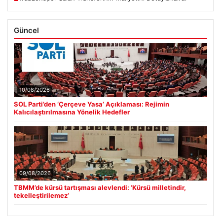
Güncel
10/08/2026
SOL Parti’den ‘Çerçeve Yasa’ Açıklaması: Rejimin
Kalıcılaştırılmasına Yönelik Hedefler
09/08/2026
TBMM’de kürsü tartışması alevlendi: ‘Kürsü milletindir,
tekelleştirilemez’