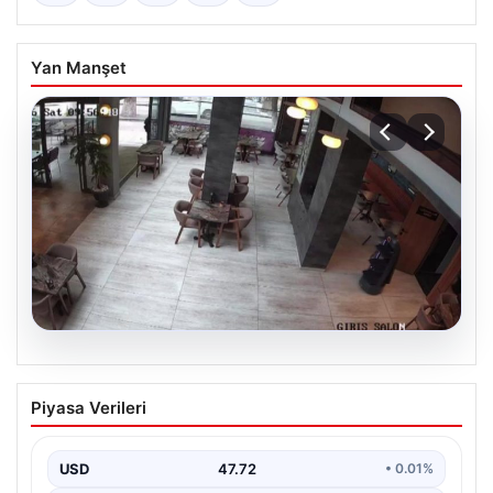
Yan Manşet
08.08.2026
Garson robot kendini merdivenlerden
Piyasa Verileri
attı
USD
47.72
• 0.01%