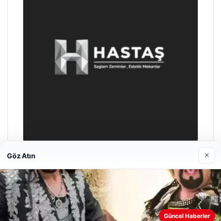
×
Göz Atın
Enes Kaplan Avukatlık Bürosu
28/04/2026
Güncel Haberler