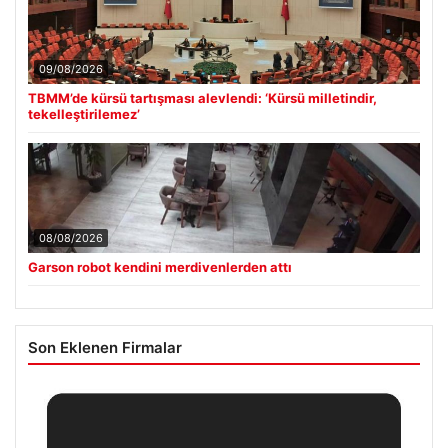
09/08/2026
TBMM’de kürsü tartışması alevlendi: ‘Kürsü milletindir,
tekelleştirilemez’
08/08/2026
Garson robot kendini merdivenlerden attı
Son Eklenen Firmalar