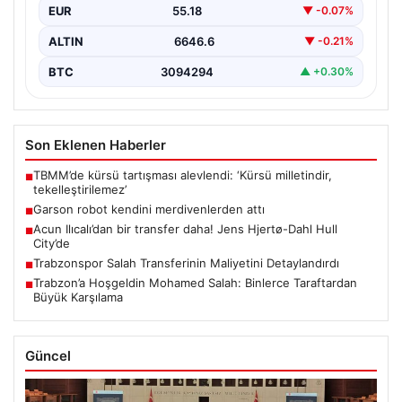
EUR
55.18
▼ -0.07%
ALTIN
6646.6
▼ -0.21%
BTC
3094294
▲ +0.30%
Son Eklenen Haberler
TBMM’de kürsü tartışması alevlendi: ‘Kürsü milletindir,
■
tekelleştirilemez’
Garson robot kendini merdivenlerden attı
■
Acun Ilıcalı’dan bir transfer daha! Jens Hjertø-Dahl Hull
■
City’de
Trabzonspor Salah Transferinin Maliyetini Detaylandırdı
■
Trabzon’a Hoşgeldin Mohamed Salah: Binlerce Taraftardan
■
Büyük Karşılama
Güncel