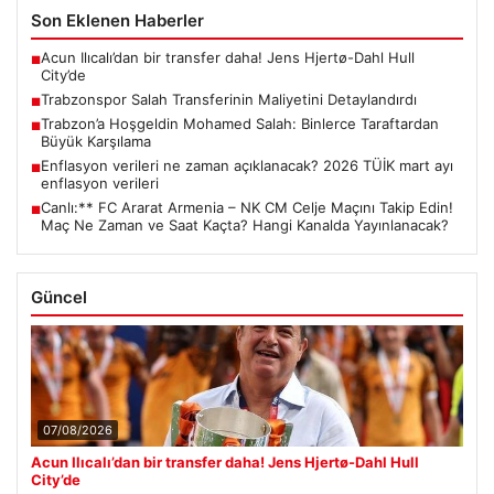
Son Eklenen Haberler
Acun Ilıcalı’dan bir transfer daha! Jens Hjertø-Dahl Hull
■
City’de
Trabzonspor Salah Transferinin Maliyetini Detaylandırdı
■
Trabzon’a Hoşgeldin Mohamed Salah: Binlerce Taraftardan
■
Büyük Karşılama
Enflasyon verileri ne zaman açıklanacak? 2026 TÜİK mart ayı
■
enflasyon verileri
Canlı:** FC Ararat Armenia – NK CM Celje Maçını Takip Edin!
■
Maç Ne Zaman ve Saat Kaçta? Hangi Kanalda Yayınlanacak?
Güncel
07/08/2026
Acun Ilıcalı’dan bir transfer daha! Jens Hjertø-Dahl Hull
City’de