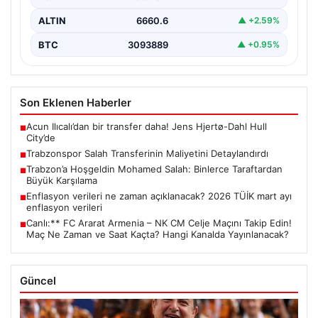
ALTIN
6660.6
▲ +2.59%
BTC
3093889
▲ +0.95%
Son Eklenen Haberler
Acun Ilıcalı’dan bir transfer daha! Jens Hjertø-Dahl Hull
■
City’de
Trabzonspor Salah Transferinin Maliyetini Detaylandırdı
■
Trabzon’a Hoşgeldin Mohamed Salah: Binlerce Taraftardan
■
Büyük Karşılama
Enflasyon verileri ne zaman açıklanacak? 2026 TÜİK mart ayı
■
enflasyon verileri
Canlı:** FC Ararat Armenia – NK CM Celje Maçını Takip Edin!
■
Maç Ne Zaman ve Saat Kaçta? Hangi Kanalda Yayınlanacak?
Güncel