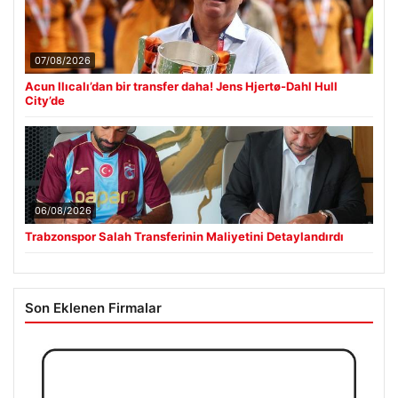
07/08/2026
Acun Ilıcalı’dan bir transfer daha! Jens Hjertø-Dahl Hull
City’de
06/08/2026
Trabzonspor Salah Transferinin Maliyetini Detaylandırdı
Son Eklenen Firmalar