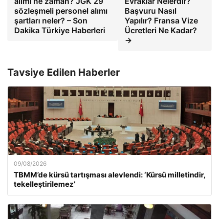
alımı ne zaman? JGK 29
Evraklar Nelerdir?
sözleşmeli personel alımı
Başvuru Nasıl
şartları neler? – Son
Yapılır? Fransa Vize
Dakika Türkiye Haberleri
Ücretleri Ne Kadar?
→
Tavsiye Edilen Haberler
09/08/2026
TBMM’de kürsü tartışması alevlendi: ‘Kürsü milletindir,
tekelleştirilemez’