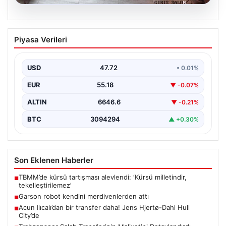
08.08.2026
Garson robot kendini merdivenlerden
Piyasa Verileri
attı
USD
47.72
• 0.01%
EUR
55.18
▼ -0.07%
ALTIN
6646.6
▼ -0.21%
BTC
3094294
▲ +0.30%
Son Eklenen Haberler
TBMM’de kürsü tartışması alevlendi: ‘Kürsü milletindir,
■
tekelleştirilemez’
Garson robot kendini merdivenlerden attı
■
Acun Ilıcalı’dan bir transfer daha! Jens Hjertø-Dahl Hull
■
City’de