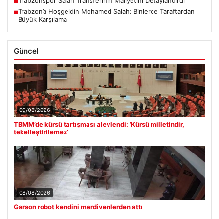
Trabzonspor Salah Transferinin Maliyetini Detaylandırdı
■
Trabzon’a Hoşgeldin Mohamed Salah: Binlerce Taraftardan
■
Büyük Karşılama
Güncel
09/08/2026
TBMM’de kürsü tartışması alevlendi: ‘Kürsü milletindir,
tekelleştirilemez’
08/08/2026
Garson robot kendini merdivenlerden attı