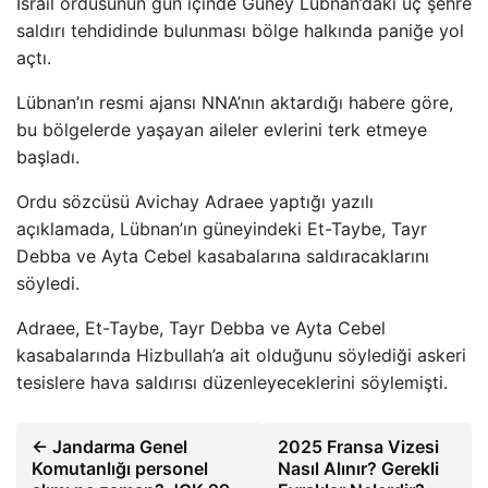
İsrail ordusunun gün içinde Güney Lübnan’daki üç şehre
saldırı tehdidinde bulunması bölge halkında paniğe yol
açtı.
Lübnan’ın resmi ajansı NNA’nın aktardığı habere göre,
bu bölgelerde yaşayan aileler evlerini terk etmeye
başladı.
Ordu sözcüsü Avichay Adraee yaptığı yazılı
açıklamada, Lübnan’ın güneyindeki Et-Taybe, Tayr
Debba ve Ayta Cebel kasabalarına saldıracaklarını
söyledi.
Adraee, Et-Taybe, Tayr Debba ve Ayta Cebel
kasabalarında Hizbullah’a ait olduğunu söylediği askeri
tesislere hava saldırısı düzenleyeceklerini söylemişti.
← Jandarma Genel
2025 Fransa Vizesi
Komutanlığı personel
Nasıl Alınır? Gerekli