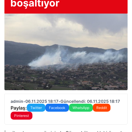
boşaltıyor
admin
•
06.11.2025 18:17
•
Güncellendi: 06.11.2025 18:17
Paylaş:
Twitter
Facebook
WhatsApp
Reddit
Pinterest