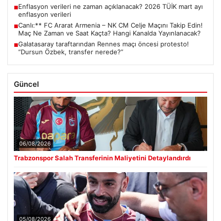
Enflasyon verileri ne zaman açıklanacak? 2026 TÜİK mart ayı
■
enflasyon verileri
Canlı:** FC Ararat Armenia – NK CM Celje Maçını Takip Edin!
■
Maç Ne Zaman ve Saat Kaçta? Hangi Kanalda Yayınlanacak?
Galatasaray taraftarından Rennes maçı öncesi protesto!
■
“Dursun Özbek, transfer nerede?”
Güncel
06/08/2026
Trabzonspor Salah Transferinin Maliyetini Detaylandırdı
05/08/2026