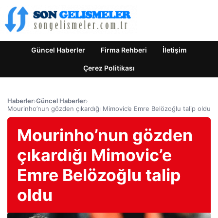
Güncel Haberler
Firma Rehberi
İletişim
Çerez Politikası
Haberler
›
Güncel Haberler
›
Mourinho’nun gözden çıkardığı Mimovic’e Emre Belözoğlu talip oldu
Mourinho’nun gözden
çıkardığı Mimovic’e
Emre Belözoğlu talip
oldu