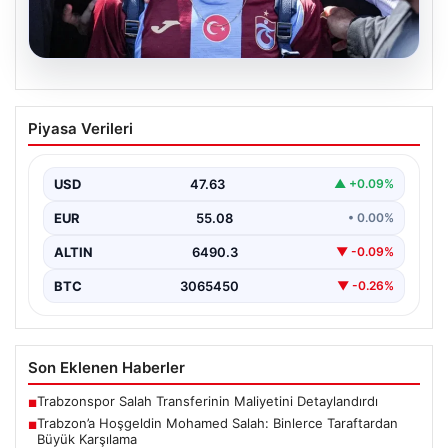
05.08.2026
Trabzon’a Hoşgeldin Mohamed Salah:
Piyasa Verileri
Binlerce Taraftardan Büyük Karşılama
Türkiye Süper Lig’in köklü takımlarından Trabzonspor,
yeni transferi Mohamed Salah’ı resmi olarak ağırlamaya
USD
47.63
▲ +0.09%
başladı.…
EUR
55.08
• 0.00%
ALTIN
6490.3
▼ -0.09%
BTC
3065450
▼ -0.26%
Son Eklenen Haberler
Trabzonspor Salah Transferinin Maliyetini Detaylandırdı
■
Trabzon’a Hoşgeldin Mohamed Salah: Binlerce Taraftardan
■
Büyük Karşılama