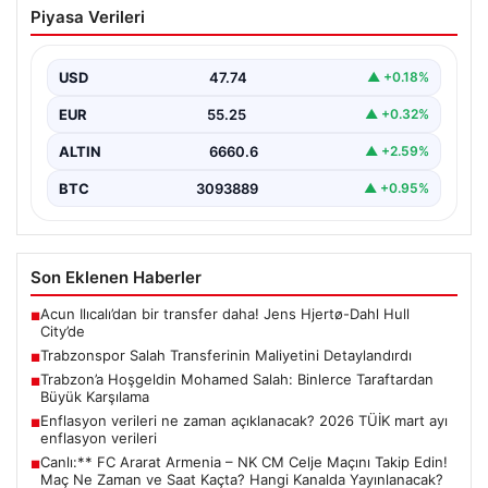
Piyasa Verileri
Maliyetini Detaylandırdı
Trabzonspor, uzun süredir konuşulan ve büyük yankı
uyandıran Mohamed Salah transferiyle ilgili maliyet
USD
47.74
▲ +0.18%
detaylarını…
EUR
55.25
▲ +0.32%
ALTIN
6660.6
▲ +2.59%
BTC
3093889
▲ +0.95%
Son Eklenen Haberler
Acun Ilıcalı’dan bir transfer daha! Jens Hjertø-Dahl Hull
■
City’de
Trabzonspor Salah Transferinin Maliyetini Detaylandırdı
■
Trabzon’a Hoşgeldin Mohamed Salah: Binlerce Taraftardan
■
Büyük Karşılama
Enflasyon verileri ne zaman açıklanacak? 2026 TÜİK mart ayı
■
enflasyon verileri
Canlı:** FC Ararat Armenia – NK CM Celje Maçını Takip Edin!
■
Maç Ne Zaman ve Saat Kaçta? Hangi Kanalda Yayınlanacak?