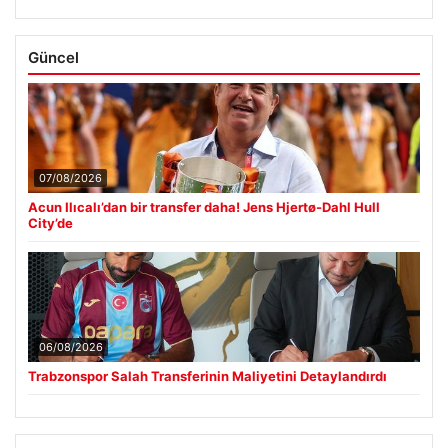
Güncel
07/08/2026
Acun Ilıcalı’dan bir transfer daha! Jens Hjertø-Dahl Hull
City’de
06/08/2026
Trabzonspor Salah Transferinin Maliyetini Detaylandırdı