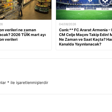
26
04/08/2026
on verileri ne zaman
Canlı:** FC Ararat Armenia –
acak? 2026 TÜİK mart ayı
CM Celje Maçını Takip Edin! 
n verileri
Ne Zaman ve Saat Kaçta? Ha
Kanalda Yayınlanacak?
nlar
*
ile işaretlenmişlerdir