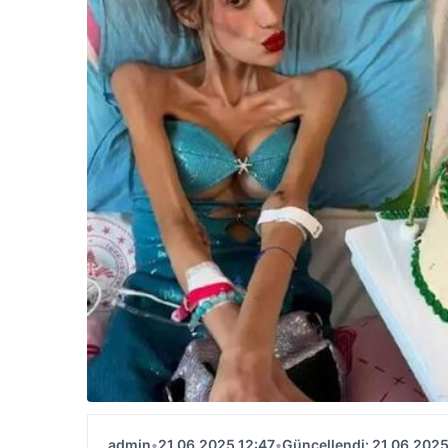
admin
•
21.06.2025 12:47
•
Güncellendi: 21.06.2025