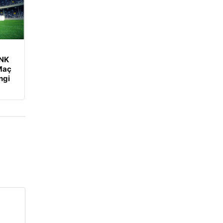
 NK
Maç
ngi