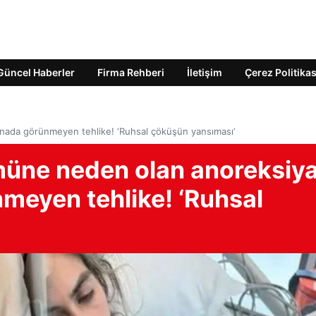
Güncel Haberler
Firma Rehberi
İletişim
Çerez Politikas
nada görünmeyen tehlike! ‘Ruhsal çöküşün yansıması’
müne neden olan anoreksiy
meyen tehlike! ‘Ruhsal