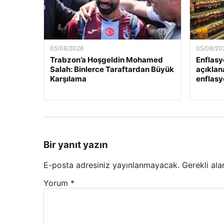
05/08/2026
05/08/20
Trabzon’a Hoşgeldin Mohamed
Enflasy
Salah: Binlerce Taraftardan Büyük
açıklan
Karşılama
enflasyo
Bir yanıt yazın
E-posta adresiniz yayınlanmayacak.
Gerekli ala
Yorum
*