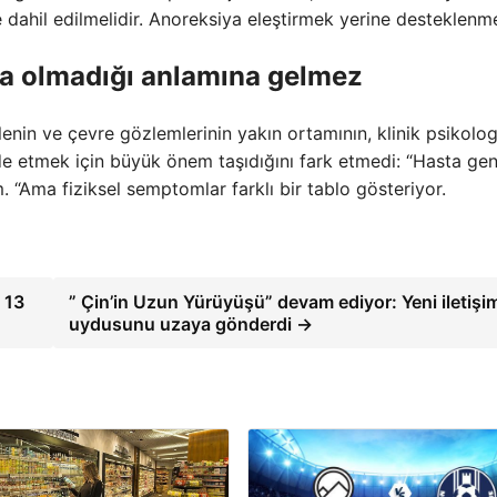
ile dahil edilmelidir. Anoreksiya eleştirmek yerine desteklenme
ta olmadığı anlamına gelmez
ailenin ve çevre gözlemlerinin yakın ortamının, klinik psikolo
de etmek için büyük önem taşıdığını fark etmedi: “Hasta gene
 “Ama fiziksel semptomlar farklı bir tablo gösteriyor.
 13
” Çin’in Uzun Yürüyüşü” devam ediyor: Yeni iletişi
uydusunu uzaya gönderdi →