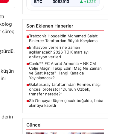
BTC
3083913
▲ +1.22%
ti.
ikolog
Son Eklenen Haberler
r süreç
Trabzon’a Hoşgeldin Mohamed Salah:
■
Binlerce Taraftardan Büyük Karşılama
Enflasyon verileri ne zaman
■
ştürdü.
açıklanacak? 2026 TÜİK mart ayı
enflasyon verileri
Canlı:** FC Ararat Armenia – NK CM
■
Celje Maçını Takip Edin! Maç Ne Zaman
öküşün
ve Saat Kaçta? Hangi Kanalda
ini
Yayınlanacak?
Galatasaray taraftarından Rennes maçı
■
öncesi protesto! “Dursun Özbek,
transfer nerede?”
Siirt’te çaya düşen çocuk boğuldu, baba
■
akıntıya kapıldı
a derin
Güncel