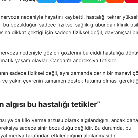
rvoza nedeniyle hayatını kaybetti, hastalığı tekrar yükselt
en bu bozukluğun sadece fiziksel sağlık grubundan klinik ps
na dikkat çektiği için sadece fiziksel değil, davranışsal bi
rvoza nedeniyle gözleri gözlerini bu ciddi hastalığa dönü
vmatik yaşam olayları Candan’a anoreksiya tetikler.
nın sadece fiziksel değil, aynı zamanda derin bir manevi ç
in ve yakın çevrenin tamamen destek tutumu olması gerektiğ
algısı bu hastalığı tetikler”
ıntısı ya da kilo verme arzusu olarak algılandığını, ancak dah
oreksiya sadece sinir bozukluğu değildir. Bu durumda, bu
yal medya tarafından etkilendiğinin algılanmasıdır.