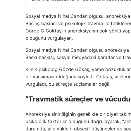
Sosyal medya Nihal Candan olgusu, anoreksiya ne
Basınç basıncı ve psikolojik travma ile tetiklen
Görde G Göktaş’ın anoreksiyanın çok yönlü yapısı
olduğunu vurgulayan.
Sosyal medya Nihal Candan olgusu anoreksiya ne
Baskı baskısı, sosyal medyadaki kararlar ve tra
Klinik psikolog Gözde Gökaş, yeme bozuklukları
bir yansıması olduğunu söyledi. Göktaş, aileler
vurguladı, bu süreçte suçlamalar değil.
“Travmatik süreçler ve vücudun 
Anoreksiya sinirliliğinin genellikle bir diyet tak
psikolojik faktörler olduğunu doğrulayarak, “an
durumda, aile yükleri, obsesif düşünceler ve sos