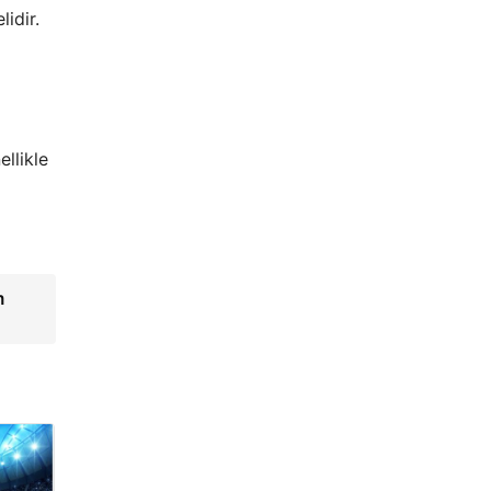
lidir.
g
llikle
m