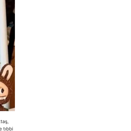
taş,
e tıbbi