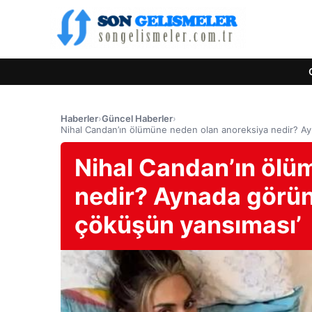
Haberler
›
Güncel Haberler
›
Nihal Candan’ın ölümüne neden olan anoreksiya nedir? Ay
Nihal Candan’ın ölü
nedir? Aynada görün
çöküşün yansıması’