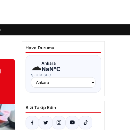
ı
Hava Durumu
☁
Ankara
a
NaN°C
ŞEHIR SEÇ
Bizi Takip Edin