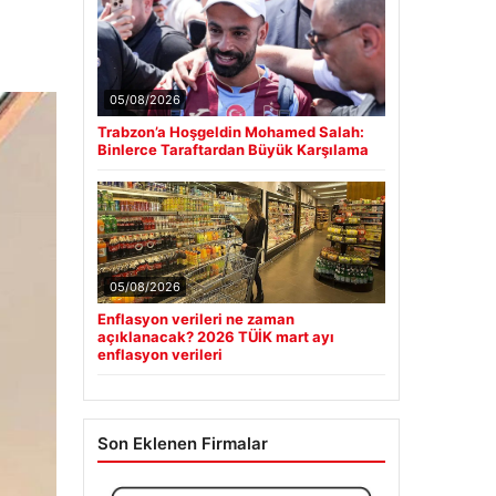
05/08/2026
Trabzon’a Hoşgeldin Mohamed Salah:
Binlerce Taraftardan Büyük Karşılama
05/08/2026
Enflasyon verileri ne zaman
açıklanacak? 2026 TÜİK mart ayı
enflasyon verileri
Son Eklenen Firmalar