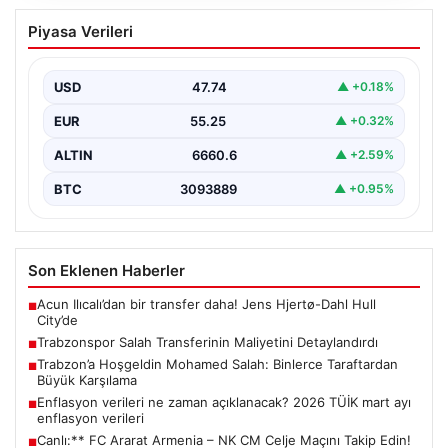
Trabzonspor Salah Transferinin
Piyasa Verileri
Maliyetini Detaylandırdı
Trabzonspor, uzun süredir konuşulan ve büyük yankı
uyandıran Mohamed Salah transferiyle ilgili maliyet
USD
47.74
▲ +0.18%
detaylarını…
EUR
55.25
▲ +0.32%
ALTIN
6660.6
▲ +2.59%
BTC
3093889
▲ +0.95%
Son Eklenen Haberler
Acun Ilıcalı’dan bir transfer daha! Jens Hjertø-Dahl Hull
■
City’de
Trabzonspor Salah Transferinin Maliyetini Detaylandırdı
■
Trabzon’a Hoşgeldin Mohamed Salah: Binlerce Taraftardan
■
Büyük Karşılama
Enflasyon verileri ne zaman açıklanacak? 2026 TÜİK mart ayı
■
enflasyon verileri
Canlı:** FC Ararat Armenia – NK CM Celje Maçını Takip Edin!
■