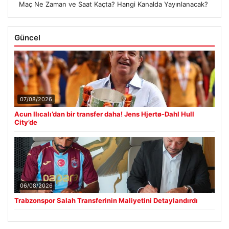
Maç Ne Zaman ve Saat Kaçta? Hangi Kanalda Yayınlanacak?
Güncel
07/08/2026
Acun Ilıcalı’dan bir transfer daha! Jens Hjertø-Dahl Hull
City’de
06/08/2026
Trabzonspor Salah Transferinin Maliyetini Detaylandırdı