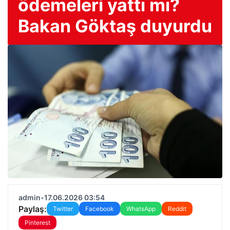
ödemeleri yattı mı?
Bakan Göktaş duyurdu
admin
•
17.06.2026 03:54
Paylaş:
Twitter
Facebook
WhatsApp
Reddit
Pinterest