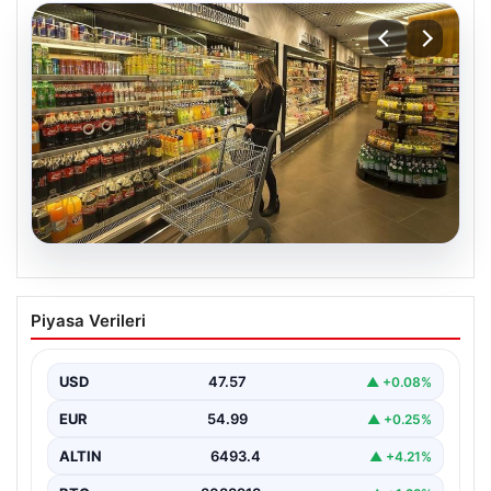
05.08.2026
Enflasyon verileri ne zaman
Piyasa Verileri
açıklanacak? 2026 TÜİK mart ayı
enflasyon verileri
USD
47.57
▲ +0.08%
EUR
54.99
▲ +0.25%
ALTIN
6493.4
▲ +4.21%