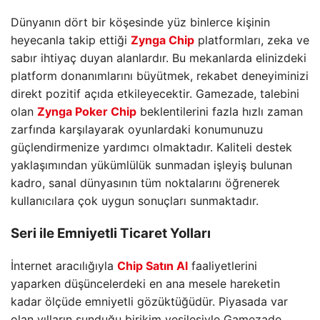
Dünyanın dört bir köşesinde yüz binlerce kişinin
heyecanla takip ettiği
Zynga Chip
platformları, zeka ve
sabır ihtiyaç duyan alanlardır. Bu mekanlarda elinizdeki
platform donanımlarını büyütmek, rekabet deneyiminizi
direkt pozitif açıda etkileyecektir. Gamezade, talebini
olan
Zynga Poker Chip
beklentilerini fazla hızlı zaman
zarfında karşılayarak oyunlardaki konumunuzu
güçlendirmenize yardımcı olmaktadır. Kaliteli destek
yaklaşımından yükümlülük sunmadan işleyiş bulunan
kadro, sanal dünyasının tüm noktalarını öğrenerek
kullanıcılara çok uygun sonuçları sunmaktadır.
Seri ile Emniyetli Ticaret Yolları
İnternet aracılığıyla
Chip Satın Al
faaliyetlerini
yaparken düşüncelerdeki en ana mesele hareketin
kadar ölçüde emniyetli gözüktüğüdür. Piyasada var
olan yılların sunduğu birikim vesilesiyle Gamezade,