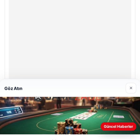
×
Göz Atın
Enes Kaplan Avukatlık Bürosu
28/04/2026
Web sitemizi nasıl kullandığınızı daha iyi anlayabilmek,
Güncel Haberler
deneyiminizi kişiselleştirmek ve geliştirmek amacıyla çerezler
kullanıyoruz.
Çerez Politikamız