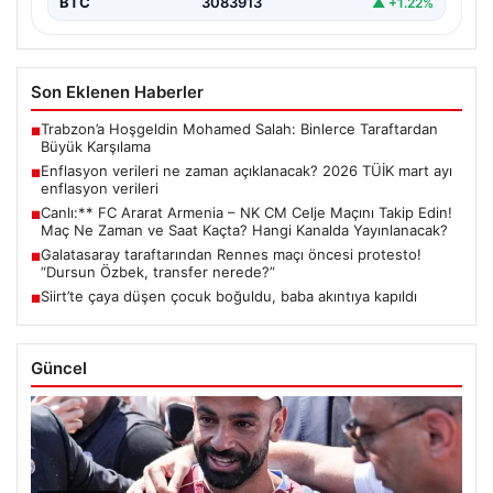
BTC
3083913
▲ +1.22%
Son Eklenen Haberler
Trabzon’a Hoşgeldin Mohamed Salah: Binlerce Taraftardan
■
Büyük Karşılama
Enflasyon verileri ne zaman açıklanacak? 2026 TÜİK mart ayı
■
enflasyon verileri
Canlı:** FC Ararat Armenia – NK CM Celje Maçını Takip Edin!
■
Maç Ne Zaman ve Saat Kaçta? Hangi Kanalda Yayınlanacak?
Galatasaray taraftarından Rennes maçı öncesi protesto!
■
“Dursun Özbek, transfer nerede?”
Siirt’te çaya düşen çocuk boğuldu, baba akıntıya kapıldı
■
Güncel