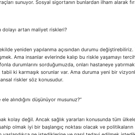
raçları sunuyor. Sosyal sigortanın bunlardan ilham alarak fır
n dolayı artan maliyet riskleri?
ekilde yeniden yapılanma açısından durumu değiştirebiliriz. 
mek. Ama insanlar evlerinde kalıp bu riskle yaşamayı terci
elefonla durumlarını sorduğumuzda, onları hastaneye yatırma
tabii ki karmaşık sorunlar var. Ama duruma yeni bir vizyon
ansal riskler söz konusudur.
e ele alındığını düşünüyor musunuz?”
lmak kolay değil. Ancak sağlık yararları konusunda tüm ülkel
ahip olmak iyi bir başlangıç ​​noktası olacak ve politikaların
 yaşlandıkça ne istediklerine ve nasıl tedavi edilmek istedik