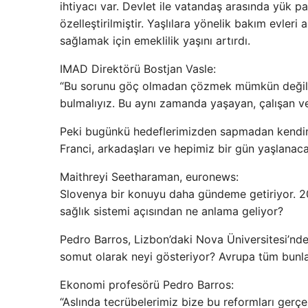
ihtiyacı var. Devlet ile vatandaş arasında yük p
özelleştirilmiştir. Yaşlılara yönelik bakım evleri
sağlamak için emeklilik yaşını artırdı.
IMAD Direktörü Bostjan Vasle:
“Bu sorunu göç olmadan çözmek mümkün değil. İ
bulmalıyız. Bu aynı zamanda yaşayan, çalışan ve t
Peki bugünkü hedeflerimizden sapmadan kendimiz
Franci, arkadaşları ve hepimiz bir gün yaşlanaca
Maithreyi Seetharaman, euronews:
Slovenya bir konuyu daha gündeme getiriyor. 206
sağlık sistemi açısından ne anlama geliyor?
Pedro Barros, Lizbon’daki Nova Üniversitesi’n
somut olarak neyi gösteriyor? Avrupa tüm bunla
Ekonomi profesörü Pedro Barros:
“Aslında tecrübelerimiz bize bu reformları gerç