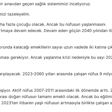
r sınavdan geçen sağlık sistemimizi inceliyoruz.
izi tazeleyelim.
aha fazla çocuğu olacak. Ancak bu nüfusun yaşlanmasını
artmaya devam edecek. Devam eden göçün 2040 yılından it
runda kalacağı emeklilerin sayısı uzun vadede iki katına çı
ışması gerekiyor. Ancak yaşlanma krizi nedeniyle bu sayı 20
arşılayacak. 2023-2060 yılları arasında çalışan nüfus 9 mily
iyor. Aktif nüfus 2007-2011 arasındaki ilk dönemde arttı. 
rası doğan nüfusun tamamı emekli olacak. Ancak bu eğilim
2023’ten itibaren yaşlı nüfusun artmasıyla birlikte çalışan s