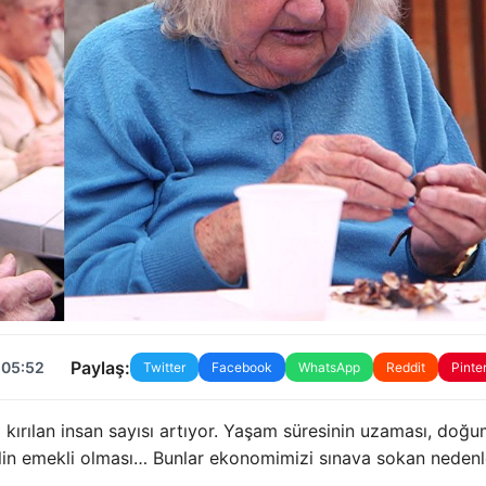
Paylaş:
 05:52
Twitter
Facebook
WhatsApp
Reddit
Pinte
kırılan insan sayısı artıyor. Yaşam süresinin uzaması, doğ
lin emekli olması… Bunlar ekonomimizi sınava sokan nedenl