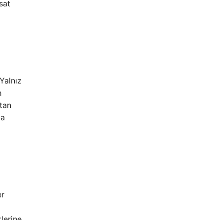
sat
Yalnız
h
ktan
la
er
lerine