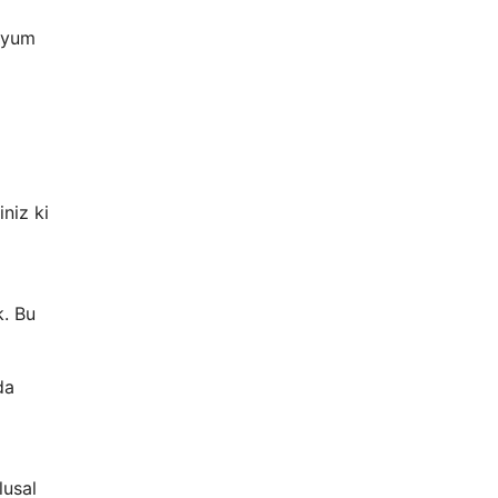
 uyum
niz ki
k. Bu
da
lusal