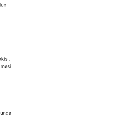
lun
kisi.
lmesi
ğunda