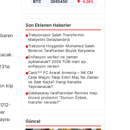
BTC
3065450
▼ -0.26%
Son Eklenen Haberler
Trabzonspor Salah Transferinin
ibaren
■
Maliyetini Detaylandırdı
Trabzon’a Hoşgeldin Mohamed Salah:
■
Binlerce Taraftardan Büyük Karşılama
kacak.
Enflasyon verileri ne zaman
■
açıklanacak? 2026 TÜİK mart ayı
23’te
enflasyon verileri
Canlı:** FC Ararat Armenia – NK CM
■
Celje Maçını Takip Edin! Maç Ne Zaman
ve Saat Kaçta? Hangi Kanalda
on kişi
Yayınlanacak?
Galatasaray taraftarından Rennes maçı
■
öncesi protesto! “Dursun Özbek,
transfer nerede?”
2012-
ler
ayısı
Güncel