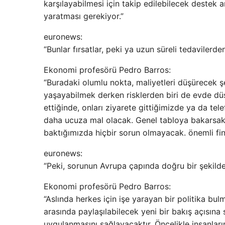
karşılayabilmesi için takip edilebilecek destek a
yaratması gerekiyor.”
euronews:
“Bunlar fırsatlar, peki ya uzun süreli tedavilerde
Ekonomi profesörü Pedro Barros:
“Buradaki olumlu nokta, maliyetleri düşürecek ş
yaşayabilmek derken risklerden biri de evde düş
ettiğinde, onları ziyarete gittiğimizde ya da t
daha ucuza mal olacak. Genel tabloya bakarsak 
baktığımızda hiçbir sorun olmayacak. önemli fin
euronews:
“Peki, sorunun Avrupa çapında doğru bir şekild
Ekonomi profesörü Pedro Barros:
“Aslında herkes için işe yarayan bir politika bu
arasında paylaşılabilecek yeni bir bakış açısına s
uygulanmasını sağlayacaktır. Öncelikle insanların