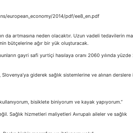
ions/european_economy/2014/pdf/ee8_en.pdf
nın da artmasına neden olacaktır. Uzun vadeli tedavilerin mal
n bütçelerine ağır bir yük oluşturacak.
unların gayri safi yurtiçi hasılaya oranı 2060 yılında yüzde
lovenya’ya giderek sağlık sistemlerine ve alınan derslere i
kullanıyorum, bisiklete biniyorum ve kayak yapıyorum.”
il. Sağlık hizmetleri maliyetleri Avrupalı ​​aileler ve sağlık