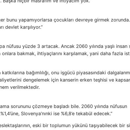
 Başka hiçbir masrafım ve ihtiyacım yok.”
 Eğer bunu yapamıyorlarsa çocukları devreye girmek zorunda
 devlet karşılıyor.”
a nüfusu yüzde 3 artacak. Ancak 2060 yılında yaşlı insan s
onlara bakmak, ihtiyaçlarını karşılamak, yani daha fazla is
n katkılarına bağımlılığı, onu işgücü piyasasındaki dalgalan
liyetlerini dengelemek için kanserin erken teşhisi ve kapsam
önem verilmektedir.
rşılama sorununu çözmeye başladı bile. 2060 yılında nüfusun
 %1,4’üne, Slovenya’nınki ise %6,8’e tekabül edecek.”
slektaşlarının, eski bir toplumun yükünü taşıyabilecek bir 