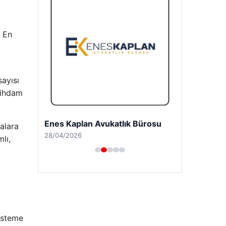
. En
ayısı
tihdam
Enes Kaplan Avukatlık Bürosu
malara
28/04/2026
lı,
sisteme