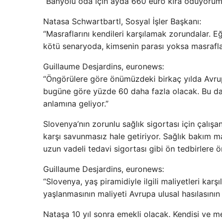
“Banyolu oda için ayda 660 euro kira ödüyorum.
Natasa Schwartbartl, Sosyal İşler Başkanı:
“Masraflarını kendileri karşılamak zorundalar.
kötü senaryoda, kimsenin parası yoksa masrafları
Guillaume Desjardins, euronews:
“Öngörülere göre önümüzdeki birkaç yılda Avrup
bugüne göre yüzde 60 daha fazla olacak. Bu da 
anlamına geliyor.”
Slovenya’nın zorunlu sağlık sigortası için çalışa
karşı savunmasız hale getiriyor. Sağlık bakım ma
uzun vadeli tedavi sigortası gibi ön tedbirlere 
Guillaume Desjardins, euronews:
“Slovenya, yaş piramidiyle ilgili maliyetleri ka
yaşlanmasının maliyeti Avrupa ulusal hasılasının
Nataşa 10 yıl sonra emekli olacak. Kendisi ve me