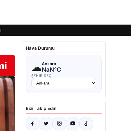
ı
Hava Durumu
mi
☁
Ankara
NaN°C
ŞEHIR SEÇ
Bizi Takip Edin