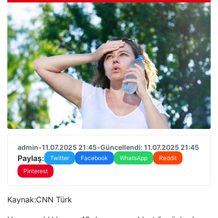
admin
•
11.07.2025 21:45
•
Güncellendi: 11.07.2025 21:45
Paylaş:
Twitter
Facebook
WhatsApp
Reddit
Pinterest
Kaynak:
CNN Türk