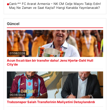
Canlı:** FC Ararat Armenia – NK CM Celje Maçını Takip Edin!
■
Maç Ne Zaman ve Saat Kaçta? Hangi Kanalda Yayınlanacak?
Güncel
07/08/2026
Acun Ilıcalı’dan bir transfer daha! Jens Hjertø-Dahl Hull
City’de
06/08/2026
Trabzonspor Salah Transferinin Maliyetini Detaylandırdı