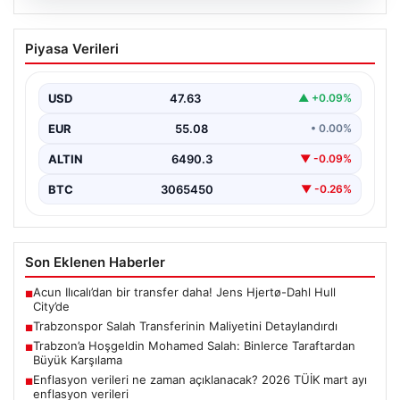
05.08.2026
Enflasyon verileri ne zaman
Piyasa Verileri
açıklanacak? 2026 TÜİK mart ayı
enflasyon verileri
USD
47.63
▲ +0.09%
EUR
55.08
• 0.00%
ALTIN
6490.3
▼ -0.09%
BTC
3065450
▼ -0.26%
Son Eklenen Haberler
Acun Ilıcalı’dan bir transfer daha! Jens Hjertø-Dahl Hull
■
City’de
Trabzonspor Salah Transferinin Maliyetini Detaylandırdı
■
Trabzon’a Hoşgeldin Mohamed Salah: Binlerce Taraftardan
■
Büyük Karşılama
Enflasyon verileri ne zaman açıklanacak? 2026 TÜİK mart ayı
■
enflasyon verileri