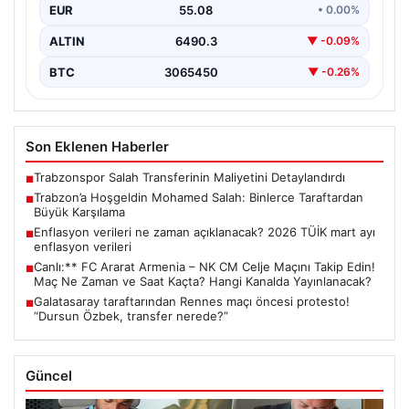
EUR
55.08
• 0.00%
ALTIN
6490.3
▼ -0.09%
BTC
3065450
▼ -0.26%
Son Eklenen Haberler
Trabzonspor Salah Transferinin Maliyetini Detaylandırdı
■
Trabzon’a Hoşgeldin Mohamed Salah: Binlerce Taraftardan
■
Büyük Karşılama
Enflasyon verileri ne zaman açıklanacak? 2026 TÜİK mart ayı
■
enflasyon verileri
Canlı:** FC Ararat Armenia – NK CM Celje Maçını Takip Edin!
■
Maç Ne Zaman ve Saat Kaçta? Hangi Kanalda Yayınlanacak?
Galatasaray taraftarından Rennes maçı öncesi protesto!
■
“Dursun Özbek, transfer nerede?”
Güncel