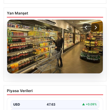
Yan Manşet
05.08.2026
Enflasyon verileri ne zaman
Piyasa Verileri
açıklanacak? 2026 TÜİK mart ayı
enflasyon verileri
USD
47.63
▲ +0.09%