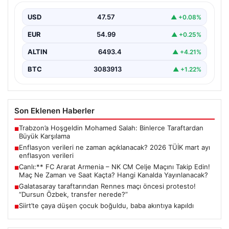
enflasyon verileri
USD
47.57
▲ +0.08%
EUR
54.99
▲ +0.25%
ALTIN
6493.4
▲ +4.21%
BTC
3083913
▲ +1.22%
Son Eklenen Haberler
Trabzon’a Hoşgeldin Mohamed Salah: Binlerce Taraftardan
■
Büyük Karşılama
Enflasyon verileri ne zaman açıklanacak? 2026 TÜİK mart ayı
■
enflasyon verileri
Canlı:** FC Ararat Armenia – NK CM Celje Maçını Takip Edin!
■
Maç Ne Zaman ve Saat Kaçta? Hangi Kanalda Yayınlanacak?
Galatasaray taraftarından Rennes maçı öncesi protesto!
■
“Dursun Özbek, transfer nerede?”
Siirt’te çaya düşen çocuk boğuldu, baba akıntıya kapıldı
■