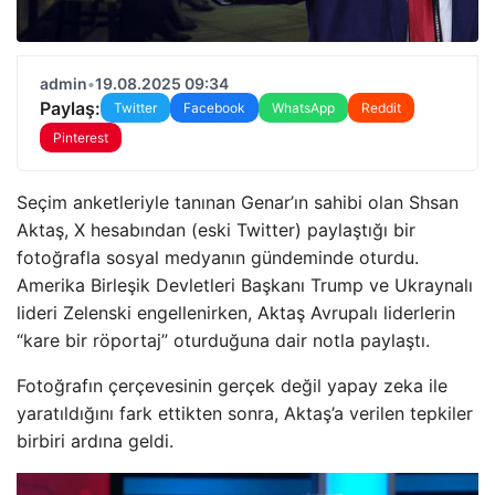
admin
•
19.08.2025 09:34
Paylaş:
Twitter
Facebook
WhatsApp
Reddit
Pinterest
Seçim anketleriyle tanınan Genar’ın sahibi olan Shsan
Aktaş, X hesabından (eski Twitter) paylaştığı bir
fotoğrafla sosyal medyanın gündeminde oturdu.
Amerika Birleşik Devletleri Başkanı Trump ve Ukraynalı
lideri Zelenski engellenirken, Aktaş Avrupalı liderlerin
“kare bir röportaj” oturduğuna dair notla paylaştı.
Fotoğrafın çerçevesinin gerçek değil yapay zeka ile
yaratıldığını fark ettikten sonra, Aktaş’a verilen tepkiler
birbiri ardına geldi.