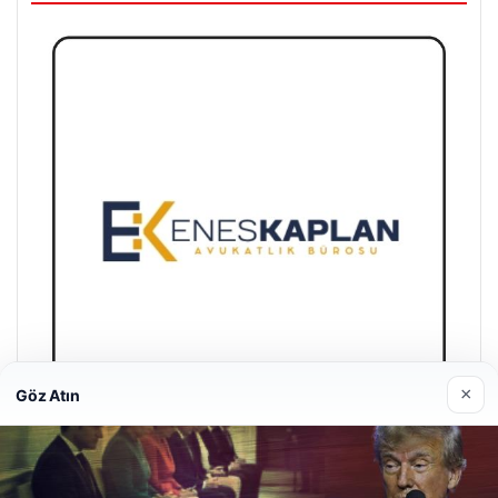
×
Göz Atın
Enes Kaplan Avukatlık Bürosu