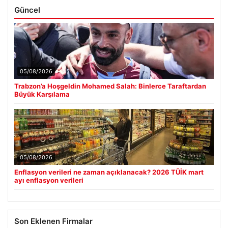
Güncel
05/08/2026
Trabzon’a Hoşgeldin Mohamed Salah: Binlerce Taraftardan
Büyük Karşılama
05/08/2026
Enflasyon verileri ne zaman açıklanacak? 2026 TÜİK mart
ayı enflasyon verileri
Son Eklenen Firmalar