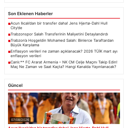
Son Eklenen Haberler
Acun Ilıcalı’dan bir transfer daha! Jens Hjertø-Dahl Hull
■
City’de
Trabzonspor Salah Transferinin Maliyetini Detaylandırdı
■
Trabzon’a Hoşgeldin Mohamed Salah: Binlerce Taraftardan
■
Büyük Karşılama
Enflasyon verileri ne zaman açıklanacak? 2026 TÜİK mart ayı
■
enflasyon verileri
Canlı:** FC Ararat Armenia – NK CM Celje Maçını Takip Edin!
■
Maç Ne Zaman ve Saat Kaçta? Hangi Kanalda Yayınlanacak?
Güncel
07/08/2026
Acun Ilıcalı’dan bir transfer daha! Jens Hjertø-Dahl Hull