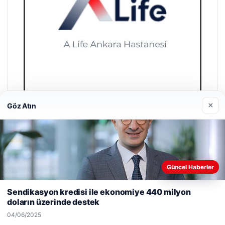
×
Göz Atın
A Life Ankara Hastanesi
27/03/2026
Güncel Haberler
Web sitemizi nasıl kullandığınızı daha iyi anlayabilmek,
deneyiminizi kişiselleştirmek ve geliştirmek amacıyla çerezler
Sendikasyon kredisi ile ekonomiye 440 milyon
kullanıyoruz.
Çerez Politikamız
doların üzerinde destek
Reddet
Kabul Et
© 2026 Son Gelişmeler | Güncel Haberler
04/06/2025