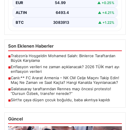
EUR
54.99
▲ +0.25%
ALTIN
6493.4
▲ +4.21%
BTC
3083913
▲ +1.22%
Son Eklenen Haberler
Trabzon’a Hoşgeldin Mohamed Salah: Binlerce Taraftardan
■
Büyük Karşılama
Enflasyon verileri ne zaman açıklanacak? 2026 TÜİK mart ayı
■
enflasyon verileri
Canlı:** FC Ararat Armenia – NK CM Celje Maçını Takip Edin!
■
Maç Ne Zaman ve Saat Kaçta? Hangi Kanalda Yayınlanacak?
Galatasaray taraftarından Rennes maçı öncesi protesto!
■
“Dursun Özbek, transfer nerede?”
Siirt’te çaya düşen çocuk boğuldu, baba akıntıya kapıldı
■
Güncel