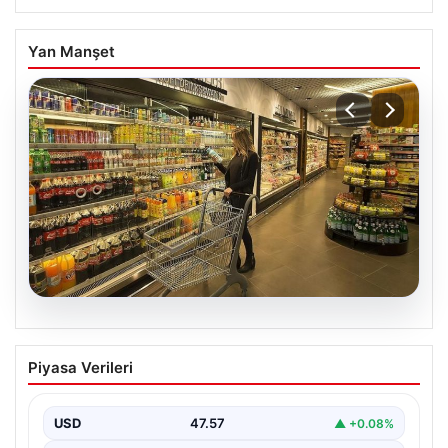
Yan Manşet
05.08.2026
Enflasyon verileri ne zaman
Piyasa Verileri
açıklanacak? 2026 TÜİK mart ayı
enflasyon verileri
USD
47.57
▲ +0.08%