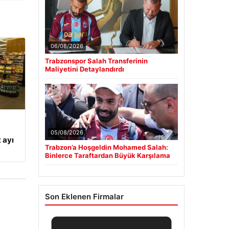
06/08/2026
Trabzonspor Salah Transferinin
Maliyetini Detaylandırdı
05/08/2026
 ayı
Trabzon’a Hoşgeldin Mohamed Salah:
Binlerce Taraftardan Büyük Karşılama
Son Eklenen Firmalar