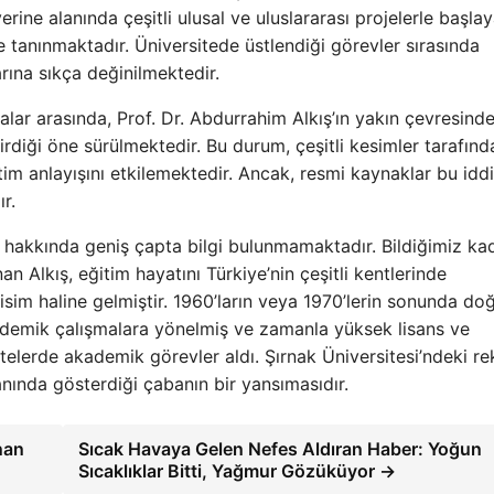
rine alanında çeşitli ulusal ve uluslararası projelerle başla
yle tanınmaktadır. Üniversitede üstlendiği görevler sırasında
rına sıkça değinilmektedir.
 arasında, Prof. Dr. Abdurrahim Alkış’ın yakın çevresinde
tirdiği öne sürülmektedir. Bu durum, çeşitli kesimler tarafınd
im anlayışını etkilemektedir. Ancak, resmi kaynaklar bu iddi
r.
ı hakkında geniş çapta bilgi bulunmamaktadır. Bildiğimiz kad
n Alkış, eğitim hayatını Türkiye’nin çeşitli kentlerinde
sim haline gelmiştir. 1960’ların veya 1970’lerin sonunda d
kademik çalışmalara yönelmiş ve zamanla yüksek lisans ve
telerde akademik görevler aldı. Şırnak Üniversitesi’ndeki re
anında gösterdiği çabanın bir yansımasıdır.
nan
Sıcak Havaya Gelen Nefes Aldıran Haber: Yoğun
Sıcaklıklar Bitti, Yağmur Gözüküyor →