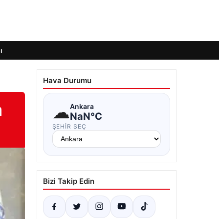
ı
Hava Durumu
m
☁
Ankara
NaN°C
ŞEHIR SEÇ
Bizi Takip Edin