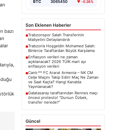
BTC
3065450
▼ -0.26%
yan
Son Eklenen Haberler
n bazı
Trabzonspor Salah Transferinin
■
an
Maliyetini Detaylandırdı
alar
Trabzon’a Hoşgeldin Mohamed Salah:
■
Binlerce Taraftardan Büyük Karşılama
Enflasyon verileri ne zaman
■
açıklanacak? 2026 TÜİK mart ayı
arıyla,
enflasyon verileri
Canlı:** FC Ararat Armenia – NK CM
■
Celje Maçını Takip Edin! Maç Ne Zaman
oğduğu
ve Saat Kaçta? Hangi Kanalda
Yayınlanacak?
Galatasaray taraftarından Rennes maçı
ktörlük
■
öncesi protesto! “Dursun Özbek,
transfer nerede?”
Güncel