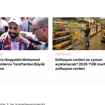
26
05/08/2026
n’a Hoşgeldin Mohamed
Enflasyon verileri ne zaman
Binlerce Taraftardan Büyük
açıklanacak? 2026 TÜİK mart
ama
enflasyon verileri
nlar
*
ile işaretlenmişlerdir