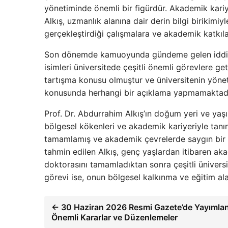
yönetiminde önemli bir figürdür. Akademik kariye
Alkış, uzmanlık alanına dair derin bilgi birikimi
gerçekleştirdiği çalışmalara ve akademik katkıla
Son dönemde kamuoyunda gündeme gelen iddialar
isimleri üniversitede çeşitli önemli görevlere ge
tartışma konusu olmuştur ve üniversitenin yönet
konusunda herhangi bir açıklama yapmamaktadı
Prof. Dr. Abdurrahim Alkış’ın doğum yeri ve yaş
bölgesel kökenleri ve akademik kariyeriyle tanına
tamamlamış ve akademik çevrelerde saygın bir i
tahmin edilen Alkış, genç yaşlardan itibaren a
doktorasını tamamladıktan sonra çeşitli üniversi
görevi ise, onun bölgesel kalkınma ve eğitim al
← 30 Haziran 2026 Resmi Gazete’de Yayımla
Önemli Kararlar ve Düzenlemeler