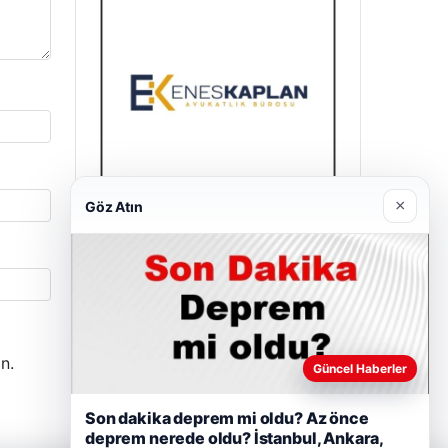
×
Göz Atın
Enes Kaplan Avukatlık Bürosu
28/04/2026
n.
Güncel Haberler
Son dakika deprem mi oldu? Az önce
deprem nerede oldu? İstanbul, Ankara,