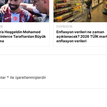
26
05/08/2026
n’a Hoşgeldin Mohamed
Enflasyon verileri ne zaman
Binlerce Taraftardan Büyük
açıklanacak? 2026 TÜİK mart
ama
enflasyon verileri
nlar
*
ile işaretlenmişlerdir