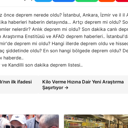
önce deprem nerede oldu? İstanbul, Ankara, İzmir ve il il
ka haberleri haberin detayında… Artçı deprem mi oldu? S
ler nelerdir? Anlık deprem mi oldu? Son dakika canlı de
em Araştırma Enstitüsü ve AFAD deprem haberleri.. İstanbul'd
ir'de deprem mi oldu? Hangi illerde deprem oldu ve hissed
ç şiddetinde oldu? En son hangi bölgede deprem oldu? D
bı haberde..
 Kandilli son dakika deprem listesi..
ın ilk ifadesi
Kilo Verme Hızına Dair Yeni Araştırma
Şaşırtıyor →