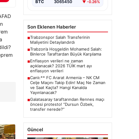
BTC
3065450
▼ -0.26%
 AFAD
on
Son Eklenen Haberler
prem
Trabzonspor Salah Transferinin
■
a
Maliyetini Detaylandırdı
ildi?
Trabzon’a Hoşgeldin Mohamed Salah:
■
Binlerce Taraftardan Büyük Karşılama
eprem
Enflasyon verileri ne zaman
■
açıklanacak? 2026 TÜİK mart ayı
enflasyon verileri
Canlı:** FC Ararat Armenia – NK CM
■
Celje Maçını Takip Edin! Maç Ne Zaman
ve Saat Kaçta? Hangi Kanalda
Yayınlanacak?
Galatasaray taraftarından Rennes maçı
■
öncesi protesto! “Dursun Özbek,
transfer nerede?”
Güncel