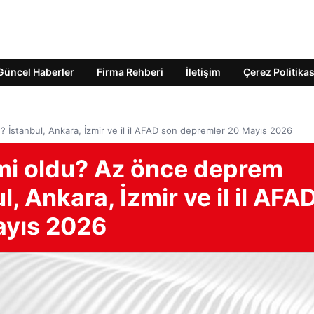
Güncel Haberler
Firma Rehberi
İletişim
Çerez Politikas
İstanbul, Ankara, İzmir ve il il AFAD son depremler 20 Mayıs 2026
mi oldu? Az önce deprem
, Ankara, İzmir ve il il AFA
ayıs 2026