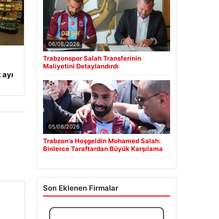
06/08/2026
Trabzonspor Salah Transferinin
Maliyetini Detaylandırdı
 ayı
05/08/2026
Trabzon’a Hoşgeldin Mohamed Salah:
Binlerce Taraftardan Büyük Karşılama
Son Eklenen Firmalar