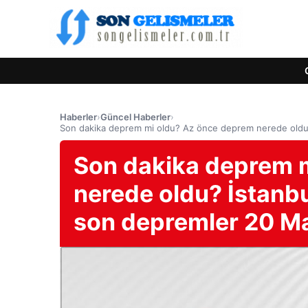
Haberler
›
Güncel Haberler
›
Son dakika deprem mi oldu? Az önce deprem nerede oldu? 
Son dakika deprem 
nerede oldu? İstanbul
son depremler 20 M