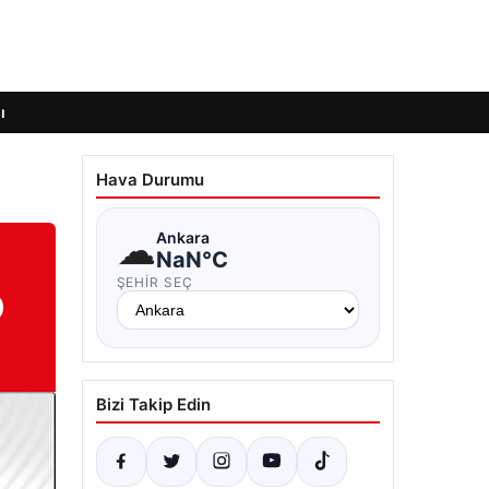
ı
Hava Durumu
☁
Ankara
NaN°C
ŞEHIR SEÇ
D
Bizi Takip Edin