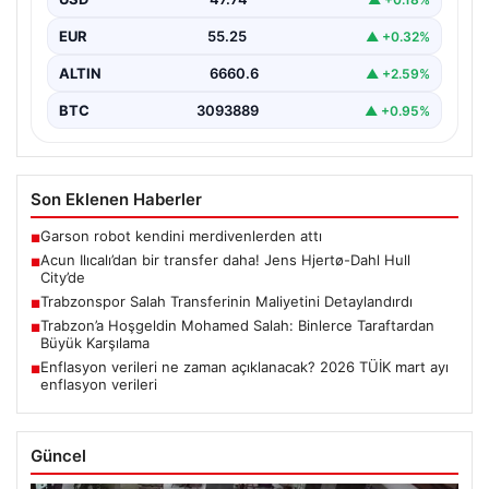
EUR
55.25
▲ +0.32%
ALTIN
6660.6
▲ +2.59%
BTC
3093889
▲ +0.95%
Son Eklenen Haberler
Garson robot kendini merdivenlerden attı
■
Acun Ilıcalı’dan bir transfer daha! Jens Hjertø-Dahl Hull
■
City’de
Trabzonspor Salah Transferinin Maliyetini Detaylandırdı
■
Trabzon’a Hoşgeldin Mohamed Salah: Binlerce Taraftardan
■
Büyük Karşılama
Enflasyon verileri ne zaman açıklanacak? 2026 TÜİK mart ayı
■
enflasyon verileri
Güncel