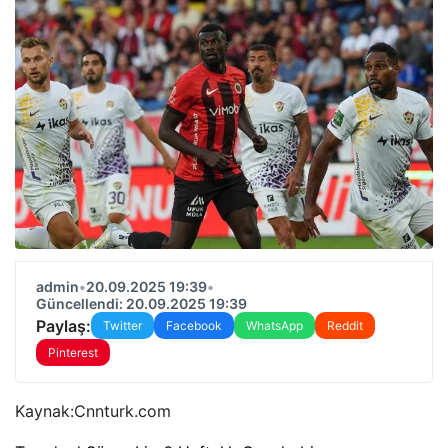
admin
•
20.09.2025 19:39
•
Güncellendi: 20.09.2025 19:39
Paylaş:
Twitter
Facebook
WhatsApp
Reddit
Pinterest
Kaynak:
Cnnturk.com