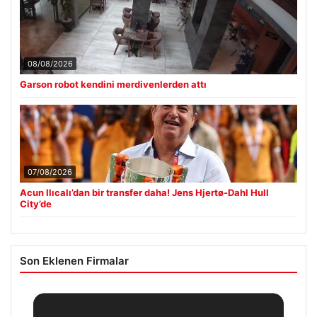
08/08/2026
Garson robot kendini merdivenlerden attı
07/08/2026
Acun Ilıcalı’dan bir transfer daha! Jens Hjertø-Dahl Hull
City’de
Son Eklenen Firmalar