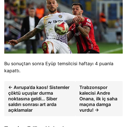
Bu sonuçtan sonra Eyüp temsilcisi haftayı 4 puanla
kapattı.
← Avrupa’da kaos! Sistemler
Trabzonspor
çöktü uçuşlar durma
kalecisi Andre
noktasına geldi… Siber
Onana, ilk iç saha
saldırı sonrası art arda
maçına damga
açıklamalar
vurdu! →