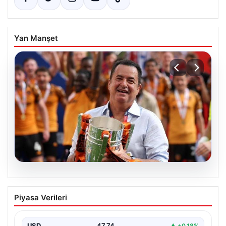
Yan Manşet
07.08.2026
Acun Ilıcalı’dan bir transfer daha! Jens
Piyasa Verileri
Hjertø-Dahl Hull City’de
USD
47.74
▲ +0.18%