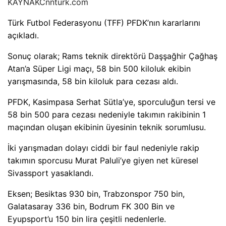
KAYNAK
Cnnturk.com
Türk Futbol Federasyonu (TFF) PFDK’nın kararlarını
açıkladı.
Sonuç olarak; Rams teknik direktörü Daşşağhir Çağhaş
Atan’a Süper Ligi maçı, 58 bin 500 kiloluk ekibin
yarışmasında, 58 bin kiloluk para cezası aldı.
PFDK, Kasimpasa Serhat Sütla’ye, sporculuğun tersi ve
58 bin 500 para cezası nedeniyle takımın rakibinin 1
maçından oluşan ekibinin üyesinin teknik sorumlusu.
İki yarışmadan dolayı ciddi bir faul nedeniyle rakip
takımın sporcusu Murat Paluli’ye giyen net küresel
Sivassport yasaklandı.
Eksen; Besiktas 930 bin, Trabzonspor 750 bin,
Galatasaray 336 bin, Bodrum FK 300 Bin ve
Eyupsport’u 150 bin lira çeşitli nedenlerle.