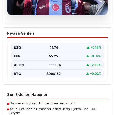
05.08.2026
Trabzon’a Hoşgeldin Mohamed Salah:
Piyasa Verileri
Binlerce Taraftardan Büyük Karşılama
Türkiye Süper Lig’in köklü takımlarından Trabzonspor,
yeni transferi Mohamed Salah’ı resmi olarak ağırlamaya
USD
47.74
▲ +0.18%
başladı.…
EUR
55.25
▲ +0.32%
ALTIN
6660.6
▲ +2.59%
BTC
3096152
▲ +0.02%
Son Eklenen Haberler
Garson robot kendini merdivenlerden attı
■
Acun Ilıcalı’dan bir transfer daha! Jens Hjertø-Dahl Hull
■
City’de