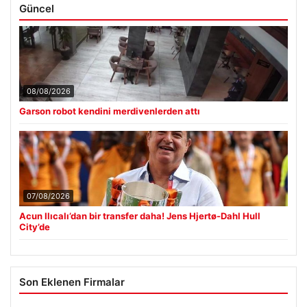
Güncel
08/08/2026
Garson robot kendini merdivenlerden attı
07/08/2026
Acun Ilıcalı’dan bir transfer daha! Jens Hjertø-Dahl Hull
City’de
Son Eklenen Firmalar