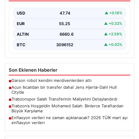
USD
47.74
▲ +0.18%
EUR
55.25
▲ +0.32%
ALTIN
6660.6
▲ +2.59%
BTC
3096152
▲ +0.02%
Son Eklenen Haberler
Garson robot kendini merdivenlerden attı
■
Acun Ilıcalı’dan bir transfer daha! Jens Hjertø-Dahl Hull
■
City’de
Trabzonspor Salah Transferinin Maliyetini Detaylandırdı
■
Trabzon’a Hoşgeldin Mohamed Salah: Binlerce Taraftardan
■
Büyük Karşılama
Enflasyon verileri ne zaman açıklanacak? 2026 TÜİK mart ayı
■
enflasyon verileri