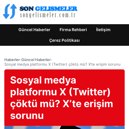
Güncel Haberler
Firma Rehberi
İletişim
Çerez Politikası
Haberler
›
Güncel Haberler
›
Sosyal medya platformu X (Twitter) çöktü mü? X’te erişim sorunu
Sosyal medya
platformu X (Twitter)
çöktü mü? X’te erişim
sorunu