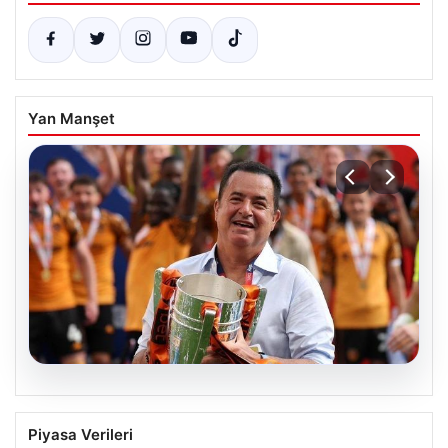
Yan Manşet
07.08.2026
Acun Ilıcalı’dan bir transfer daha! Jens
Piyasa Verileri
Hjertø-Dahl Hull City’de