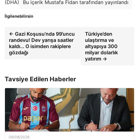
(DHA)
Bu içerik Mustafa Fidan tarafından yayınlandı
İlgilenebilirsin
← Gazi Koşusu’nda 99’uncu
Türkiye’den
randevu! Dev yarışa saatler
ulaştırma ve
kaldı… O isimden rakiplere
altyapıya 300
gözdağı
milyar dolarlık
yatırım →
Tavsiye Edilen Haberler
06/08/2026