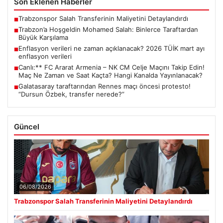
Son Eklenen Haberler
Trabzonspor Salah Transferinin Maliyetini Detaylandırdı
■
Trabzon’a Hoşgeldin Mohamed Salah: Binlerce Taraftardan
■
Büyük Karşılama
Enflasyon verileri ne zaman açıklanacak? 2026 TÜİK mart ayı
■
enflasyon verileri
Canlı:** FC Ararat Armenia – NK CM Celje Maçını Takip Edin!
■
Maç Ne Zaman ve Saat Kaçta? Hangi Kanalda Yayınlanacak?
Galatasaray taraftarından Rennes maçı öncesi protesto!
■
“Dursun Özbek, transfer nerede?”
Güncel
06/08/2026
Trabzonspor Salah Transferinin Maliyetini Detaylandırdı