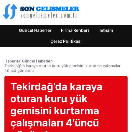
Güncel Haberler
Firma Rehberi
İletişim
Çerez Politikası
Haberler
›
Güncel Haberler
›
Tekirdağ’da karaya oturan kuru yük gemisini kurtarma çalışmaları
4’üncü gününde
Tekirdağ’da karaya
oturan kuru yük
gemisini kurtarma
çalışmaları 4’üncü