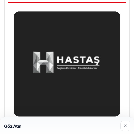
×
Göz Atın
Enes Kaplan Avukatlık Bürosu