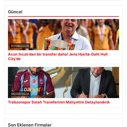
Güncel
07/08/2026
Acun Ilıcalı’dan bir transfer daha! Jens Hjertø-Dahl Hull
City’de
06/08/2026
Trabzonspor Salah Transferinin Maliyetini Detaylandırdı
Son Eklenen Firmalar