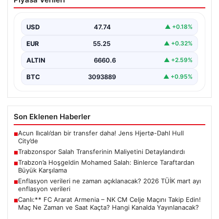
Maliyetini Detaylandırdı
Trabzonspor, uzun süredir konuşulan ve büyük yankı
uyandıran Mohamed Salah transferiyle ilgili maliyet
USD
47.74
▲ +0.18%
detaylarını…
EUR
55.25
▲ +0.32%
ALTIN
6660.6
▲ +2.59%
BTC
3093889
▲ +0.95%
Son Eklenen Haberler
Acun Ilıcalı’dan bir transfer daha! Jens Hjertø-Dahl Hull
■
City’de
Trabzonspor Salah Transferinin Maliyetini Detaylandırdı
■
Trabzon’a Hoşgeldin Mohamed Salah: Binlerce Taraftardan
■
Büyük Karşılama
Enflasyon verileri ne zaman açıklanacak? 2026 TÜİK mart ayı
■
enflasyon verileri
Canlı:** FC Ararat Armenia – NK CM Celje Maçını Takip Edin!
■
Maç Ne Zaman ve Saat Kaçta? Hangi Kanalda Yayınlanacak?