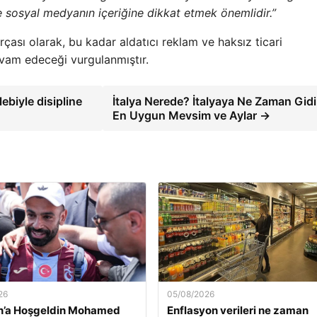
ve sosyal medyanın içeriğine dikkat etmek önemlidir.”
rçası olarak, bu kadar aldatıcı reklam ve haksız ticari
evam edeceği vurgulanmıştır.
ebiyle disipline
İtalya Nerede? İtalyaya Ne Zaman Gidil
En Uygun Mevsim ve Aylar →
26
05/08/2026
n’a Hoşgeldin Mohamed
Enflasyon verileri ne zaman