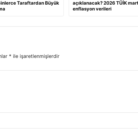
Binlerce Taraftardan Büyük
açıklanacak? 2026 TÜİK mart
ama
enflasyon verileri
nlar
*
ile işaretlenmişlerdir