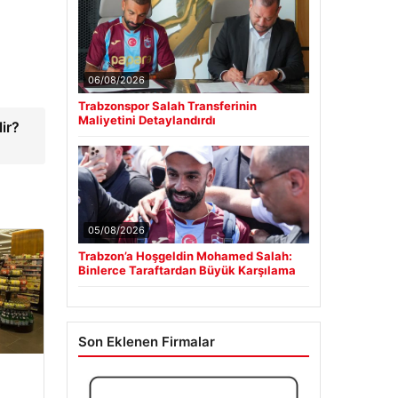
06/08/2026
Trabzonspor Salah Transferinin
Maliyetini Detaylandırdı
ir?
05/08/2026
Trabzon’a Hoşgeldin Mohamed Salah:
Binlerce Taraftardan Büyük Karşılama
Son Eklenen Firmalar