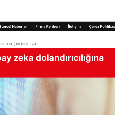
Güncel Haberler
Firma Rehberi
İletişim
Çerez Politikas
ndırıcılığına karşı uyardı
ay zeka dolandırıcılığına