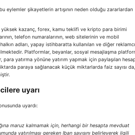
u eylemler şikayetlerin artışının neden olduğu zararlardan
, yüksek kazanç, forex, kamu teklifi ve kripto para birimi
larının, telefon numaralarının, web sitelerinin ve mobil
alkın adları, yapay istihbaratta kullanılan ve diğer reklamcı
erilmektedir. Platformlar, beyanlar, sosyal mesajlaşma platform
er, para yatırma yönüne yatırım yapmak için paylaşılan hesa
miktarda paraya sağlanacak küçük miktarlarda faiz sayısı da
ştir.
cilere uyarı
 konusunda uyardı:
lığına maruz kalmamak için, herhangi bir hesapta mevduat
unda yatırılması gereken Iban sayısını belirleyerek ilgili