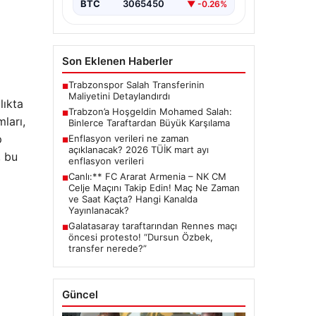
BTC
3065450
▼ -0.26%
Son Eklenen Haberler
Trabzonspor Salah Transferinin
■
Maliyetini Detaylandırdı
lıkta
Trabzon’a Hoşgeldin Mohamed Salah:
■
ları,
Binlerce Taraftardan Büyük Karşılama
p
Enflasyon verileri ne zaman
■
açıklanacak? 2026 TÜİK mart ayı
, bu
enflasyon verileri
Canlı:** FC Ararat Armenia – NK CM
■
Celje Maçını Takip Edin! Maç Ne Zaman
ve Saat Kaçta? Hangi Kanalda
Yayınlanacak?
Galatasaray taraftarından Rennes maçı
■
öncesi protesto! “Dursun Özbek,
transfer nerede?”
Güncel