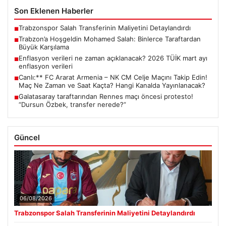
Son Eklenen Haberler
Trabzonspor Salah Transferinin Maliyetini Detaylandırdı
■
Trabzon’a Hoşgeldin Mohamed Salah: Binlerce Taraftardan
■
Büyük Karşılama
Enflasyon verileri ne zaman açıklanacak? 2026 TÜİK mart ayı
■
enflasyon verileri
Canlı:** FC Ararat Armenia – NK CM Celje Maçını Takip Edin!
■
Maç Ne Zaman ve Saat Kaçta? Hangi Kanalda Yayınlanacak?
Galatasaray taraftarından Rennes maçı öncesi protesto!
■
“Dursun Özbek, transfer nerede?”
Güncel
06/08/2026
Trabzonspor Salah Transferinin Maliyetini Detaylandırdı