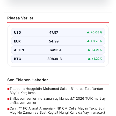
05.08.2026
Enflasyon verileri ne zaman
Piyasa Verileri
açıklanacak? 2026 TÜİK mart ayı
enflasyon verileri
USD
47.57
▲ +0.08%
EUR
54.99
▲ +0.25%
ALTIN
6493.4
▲ +4.21%
BTC
3083913
▲ +1.22%
Son Eklenen Haberler
Trabzon’a Hoşgeldin Mohamed Salah: Binlerce Taraftardan
■
Büyük Karşılama
Enflasyon verileri ne zaman açıklanacak? 2026 TÜİK mart ayı
■
enflasyon verileri
Canlı:** FC Ararat Armenia – NK CM Celje Maçını Takip Edin!
■
Maç Ne Zaman ve Saat Kaçta? Hangi Kanalda Yayınlanacak?