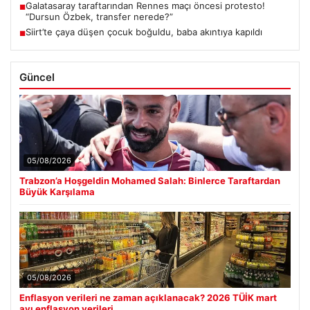
Galatasaray taraftarından Rennes maçı öncesi protesto!
■
“Dursun Özbek, transfer nerede?”
Siirt’te çaya düşen çocuk boğuldu, baba akıntıya kapıldı
■
Güncel
05/08/2026
Trabzon’a Hoşgeldin Mohamed Salah: Binlerce Taraftardan
Büyük Karşılama
05/08/2026
Enflasyon verileri ne zaman açıklanacak? 2026 TÜİK mart
ayı enflasyon verileri