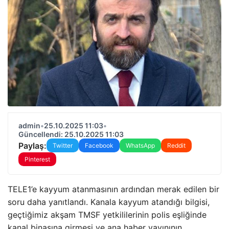
admin
•
25.10.2025 11:03
•
Güncellendi: 25.10.2025 11:03
Paylaş:
Twitter
Facebook
WhatsApp
Reddit
Pinterest
TELE1’e kayyum atanmasının ardından merak edilen bir
soru daha yanıtlandı. Kanala kayyum atandığı bilgisi,
geçtiğimiz akşam TMSF yetkililerinin polis eşliğinde
kanal binasına girmesi ve ana haber yayınının