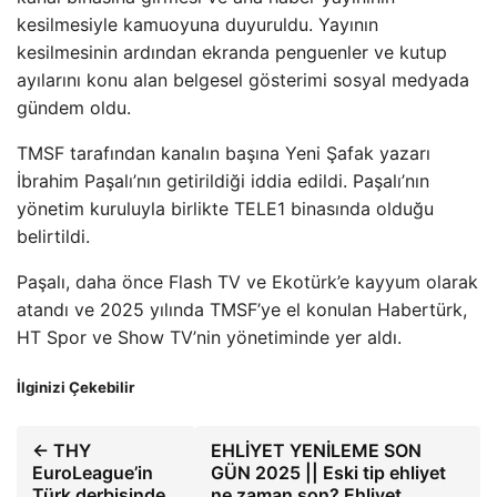
kesilmesiyle kamuoyuna duyuruldu. Yayının
kesilmesinin ardından ekranda penguenler ve kutup
ayılarını konu alan belgesel gösterimi sosyal medyada
gündem oldu.
TMSF tarafından kanalın başına Yeni Şafak yazarı
İbrahim Paşalı’nın getirildiği iddia edildi. Paşalı’nın
yönetim kuruluyla birlikte TELE1 binasında olduğu
belirtildi.
Paşalı, daha önce Flash TV ve Ekotürk’e kayyum olarak
atandı ve 2025 yılında TMSF’ye el konulan Habertürk,
HT Spor ve Show TV’nin yönetiminde yer aldı.
İlginizi Çekebilir
← THY
EHLİYET YENİLEME SON
EuroLeague’in
GÜN 2025 || Eski tip ehliyet
Türk derbisinde
ne zaman son? Ehliyet