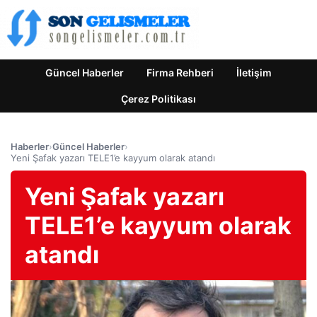
Güncel Haberler
Firma Rehberi
İletişim
Çerez Politikası
Haberler
›
Güncel Haberler
›
Yeni Şafak yazarı TELE1’e kayyum olarak atandı
Yeni Şafak yazarı
TELE1’e kayyum olarak
atandı