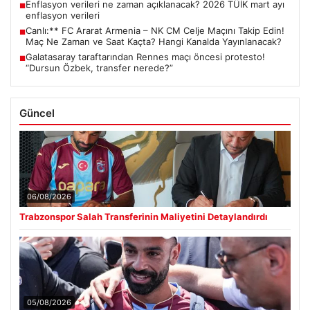
Enflasyon verileri ne zaman açıklanacak? 2026 TÜİK mart ayı
■
enflasyon verileri
Canlı:** FC Ararat Armenia – NK CM Celje Maçını Takip Edin!
■
Maç Ne Zaman ve Saat Kaçta? Hangi Kanalda Yayınlanacak?
Galatasaray taraftarından Rennes maçı öncesi protesto!
■
“Dursun Özbek, transfer nerede?”
Güncel
06/08/2026
Trabzonspor Salah Transferinin Maliyetini Detaylandırdı
05/08/2026