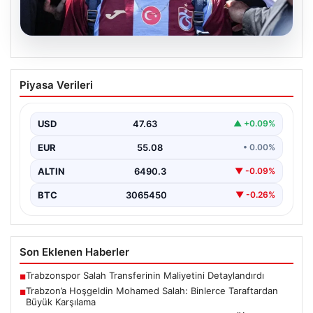
05.08.2026
Trabzon’a Hoşgeldin Mohamed Salah:
Piyasa Verileri
Binlerce Taraftardan Büyük Karşılama
Türkiye Süper Lig’in köklü takımlarından Trabzonspor,
yeni transferi Mohamed Salah’ı resmi olarak ağırlamaya
USD
47.63
▲ +0.09%
başladı.…
EUR
55.08
• 0.00%
ALTIN
6490.3
▼ -0.09%
BTC
3065450
▼ -0.26%
Son Eklenen Haberler
Trabzonspor Salah Transferinin Maliyetini Detaylandırdı
■
Trabzon’a Hoşgeldin Mohamed Salah: Binlerce Taraftardan
■
Büyük Karşılama