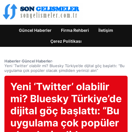
Güncel Haberler
Firma Rehberi
İletişim
Çerez Politikası
Haberler
›
Güncel Haberler
›
Yeni ‘Twitter’ olabilir mi? Bluesky Türkiye’de dijital göç başlattı: “Bu
uygulama çok popüler olacak şimdiden yerinizi alın”
Yeni ‘Twitter’ olabilir
mi? Bluesky Türkiye’de
dijital göç başlattı: “Bu
uygulama çok popüler