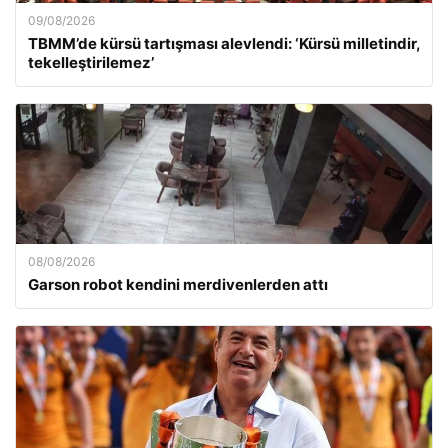
09/08/2026
TBMM’de kürsü tartışması alevlendi: ‘Kürsü milletindir,
tekelleştirilemez’
08/08/2026
Garson robot kendini merdivenlerden attı