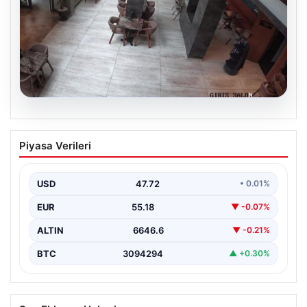
08.08.2026
Garson robot kendini merdivenlerden
Piyasa Verileri
attı
USD
47.72
• 0.01%
EUR
55.18
▼ -0.07%
ALTIN
6646.6
▼ -0.21%
BTC
3094294
▲ +0.30%