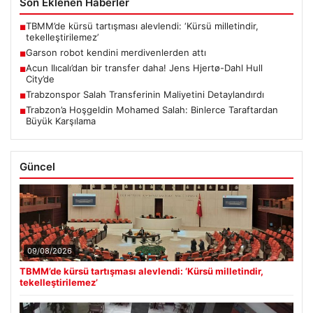
Son Eklenen Haberler
TBMM’de kürsü tartışması alevlendi: ‘Kürsü milletindir,
■
tekelleştirilemez’
Garson robot kendini merdivenlerden attı
■
Acun Ilıcalı’dan bir transfer daha! Jens Hjertø-Dahl Hull
■
City’de
Trabzonspor Salah Transferinin Maliyetini Detaylandırdı
■
Trabzon’a Hoşgeldin Mohamed Salah: Binlerce Taraftardan
■
Büyük Karşılama
Güncel
09/08/2026
TBMM’de kürsü tartışması alevlendi: ‘Kürsü milletindir,
tekelleştirilemez’