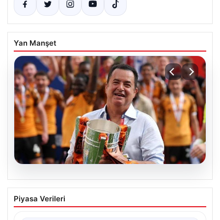
Yan Manşet
07.08.2026
Acun Ilıcalı’dan bir transfer daha! Jens
Piyasa Verileri
Hjertø-Dahl Hull City’de