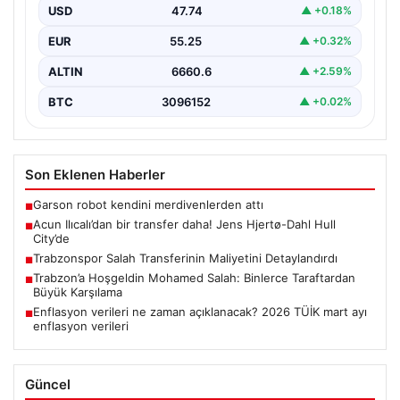
USD
47.74
▲ +0.18%
EUR
55.25
▲ +0.32%
ALTIN
6660.6
▲ +2.59%
BTC
3096152
▲ +0.02%
Son Eklenen Haberler
Garson robot kendini merdivenlerden attı
■
Acun Ilıcalı’dan bir transfer daha! Jens Hjertø-Dahl Hull
■
City’de
Trabzonspor Salah Transferinin Maliyetini Detaylandırdı
■
Trabzon’a Hoşgeldin Mohamed Salah: Binlerce Taraftardan
■
Büyük Karşılama
Enflasyon verileri ne zaman açıklanacak? 2026 TÜİK mart ayı
■
enflasyon verileri
Güncel