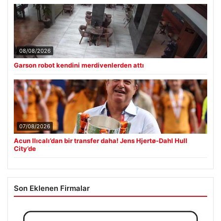
08/08/2026
Garson robot kendini merdivenlerden attı
07/08/2026
Acun Ilıcalı’dan bir transfer daha! Jens Hjertø-Dahl Hull
City’de
Son Eklenen Firmalar