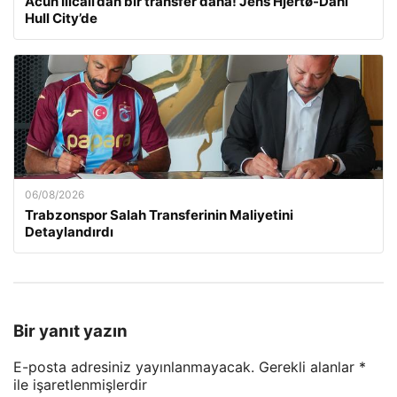
Acun Ilıcalı’dan bir transfer daha! Jens Hjertø-Dahl
Hull City’de
06/08/2026
Trabzonspor Salah Transferinin Maliyetini
Detaylandırdı
Bir yanıt yazın
E-posta adresiniz yayınlanmayacak.
Gerekli alanlar
*
ile işaretlenmişlerdir